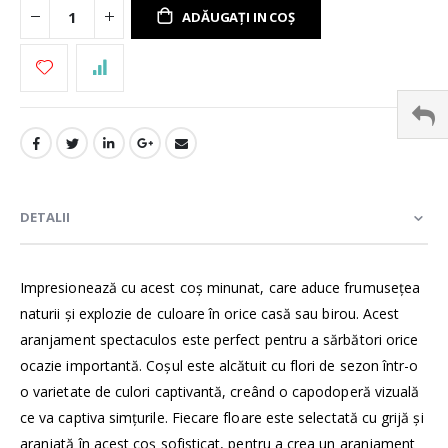
ADĂUGAȚI IN COȘ
DETALII
Impresionează cu acest coș minunat, care aduce frumuseţea
naturii şi explozie de culoare în orice casă sau birou. Acest
aranjament spectaculos este perfect pentru a sărbători orice
ocazie importantă. Coșul este alcătuit cu flori de sezon într-o
o varietate de culori captivantă, creând o capodoperă vizuală
ce va captiva simțurile. Fiecare floare este selectată cu grijă şi
aranjată în acest coș sofisticat, pentru a crea un aranjament