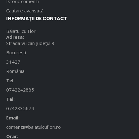
Istoric comenzi
Cautare avansată
INFORMAȚII DE CONTACT
Băiatul cu Flori
Adresa:
Strada Vulcan Județul 9
București
31427
România
Tel:
0742242885
Tel:
0742835674
Email:
comenzi@baiatulcuflori.ro
Orar: