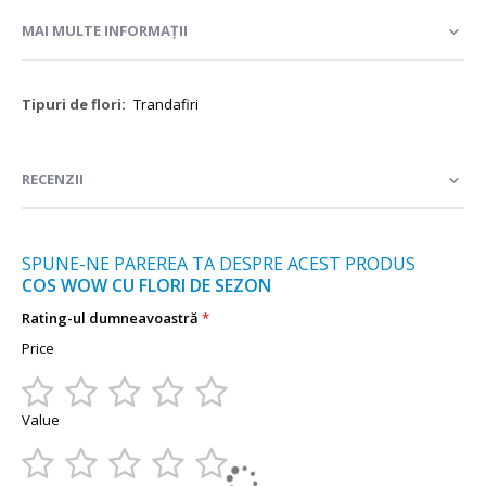
MAI MULTE INFORMAȚII
Mai
Trandafiri
multe
informații
RECENZII
SPUNE-NE PAREREA TA DESPRE ACEST PRODUS
COS WOW CU FLORI DE SEZON
Rating-ul dumneavoastră
Price
1
2
3
4
5
Value
star
stars
stars
stars
stars