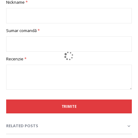
Nickname
star
stars
stars
stars
stars
Sumar comandă
Recenzie
TRIMITE
RELATED POSTS