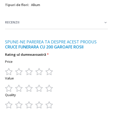
Mai
Allium
multe
informații
RECENZII
SPUNE-NE PAREREA TA DESPRE ACEST PRODUS
CRUCE FUNERARA CU 200 GAROAFE ROSII
Rating-ul dumneavoastră
Price
1
2
3
4
5
Value
star
stars
stars
stars
stars
1
2
3
4
5
Quality
star
stars
stars
stars
stars
1
2
3
4
5