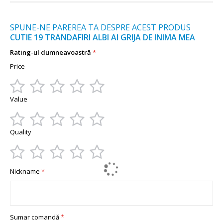
SPUNE-NE PAREREA TA DESPRE ACEST PRODUS
CUTIE 19 TRANDAFIRI ALBI AI GRIJA DE INIMA MEA
Rating-ul dumneavoastră
Price
1
2
3
4
5
Value
star
stars
stars
stars
stars
1
2
3
4
5
Quality
star
stars
stars
stars
stars
1
2
3
4
5
Nickname
star
stars
stars
stars
stars
Sumar comandă