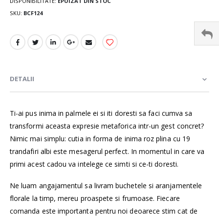
DISPONIBILITATE:
EPUIZAT DIN STOC
SKU
BCF124
DETALII
Ti-ai pus inima in palmele ei si iti doresti sa faci cumva sa
transformi aceasta expresie metaforica intr-un gest concret?
Nimic mai simplu: cutia in forma de inima roz plina cu 19
trandafiri albi este mesagerul perfect. In momentul in care va
primi acest cadou va intelege ce simti si ce-ti doresti.
Ne luam angajamentul sa livram buchetele si aranjamentele
florale la timp, mereu proaspete si frumoase. Fiecare
comanda este importanta pentru noi deoarece stim cat de