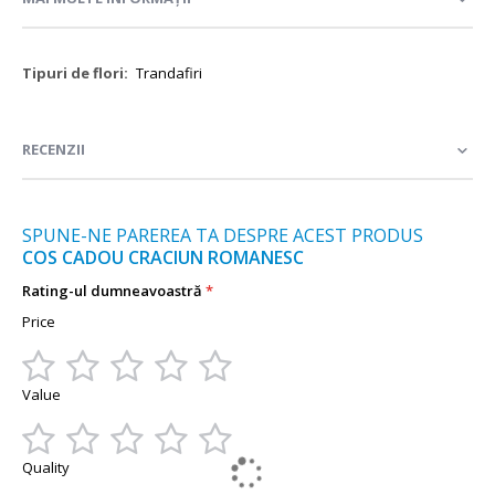
Mai
Trandafiri
multe
informații
RECENZII
SPUNE-NE PAREREA TA DESPRE ACEST PRODUS
COS CADOU CRACIUN ROMANESC
Rating-ul dumneavoastră
Price
1
2
3
4
5
Value
star
stars
stars
stars
stars
1
2
3
4
5
Quality
star
stars
stars
stars
stars