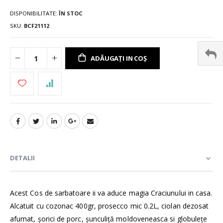
DISPONIBILITATE:
ÎN STOC
SKU
BCF21112
ADĂUGAȚI IN COȘ
DETALII
Acest Cos de sarbatoare ii va aduce magia Craciunului in casa.
Alcatuit cu cozonac 400gr, prosecco mic 0.2L, ciolan dezosat
afumat, șorici de porc, șunculiță moldoveneasca si globulețe