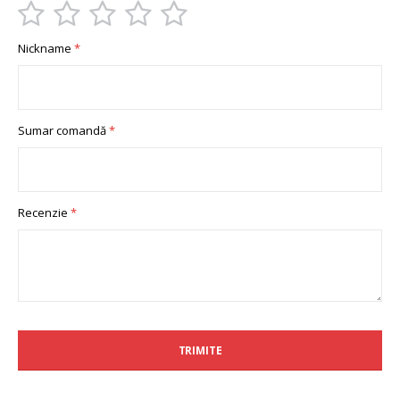
1
2
3
4
5
Nickname
star
stars
stars
stars
stars
Sumar comandă
Recenzie
TRIMITE