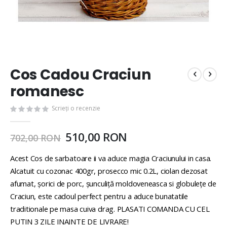
Cos Cadou Craciun
romanesc
Scrieți o recenzie
510,00 RON
702,00 RON
Acest Cos de sarbatoare ii va aduce magia Craciunului in casa.
Alcatuit cu cozonac 400gr, prosecco mic 0.2L, ciolan dezosat
afumat, șorici de porc, șunculiță moldoveneasca si globulețe de
Craciun, este cadoul perfect pentru a aduce bunatatile
traditionale pe masa cuiva drag. PLASATI COMANDA CU CEL
PUTIN 3 ZILE INAINTE DE LIVRARE!