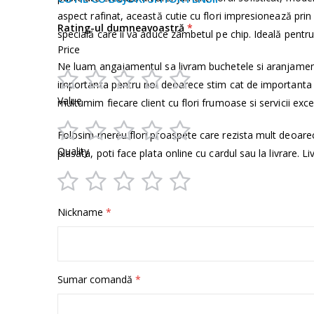
informații
aspect rafinat, această cutie cu flori impresionează pri
Rating-ul dumneavoastră
specială care îi va aduce zâmbetul pe chip. Ideală pentru 
Price
Ne luam angajamentul sa livram buchetele si aranjamen
importanta pentru noi deoarece stim cat de importanta e
1
2
3
4
5
Value
multumim fiecare client cu flori frumoase si servicii exce
star
stars
stars
stars
stars
Folosim mereu flori proaspete care rezista mult deoare
1
2
3
4
5
Quality
plasata, poti face plata online cu cardul sau la livrare. Li
star
stars
stars
stars
stars
1
2
3
4
5
Nickname
star
stars
stars
stars
stars
Sumar comandă