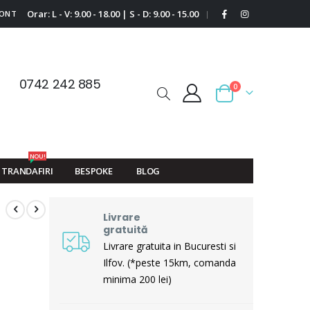
Orar: L - V: 9.00 - 18.00 | S - D: 9.00 - 15.00
CONT
|
0742 242 885
0
Cart
NOU!
TRANDAFIRI
BESPOKE
BLOG
Livrare
gratuită
Livrare gratuita in Bucuresti si
Ilfov. (*peste 15km, comanda
minima 200 lei)