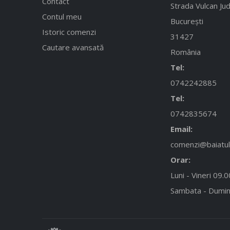
Contact
Strada Vulcan Jud
Contul meu
București
Istoric comenzi
31427
Cautare avansată
România
Tel:
0742242885
Tel:
0742835674
Email:
comenzi@baiatulc
Orar:
Luni - Vineri 09.
Sambata - Dumin