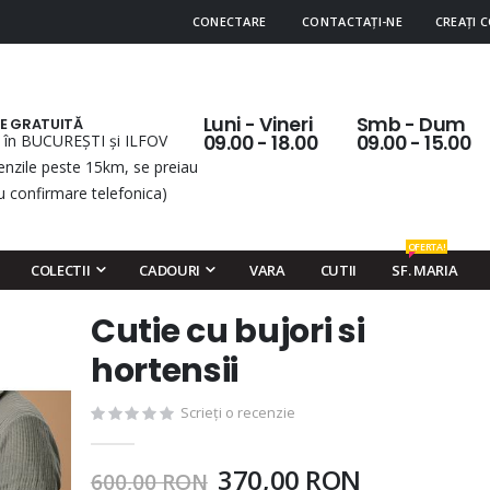
CONECTARE
CONTACTAȚI-NE
CREAȚI 
Luni - Vineri
Smb - Dum
RE GRATUITĂ
 în BUCUREȘTI și ILFOV
09.00 - 18.00
09.00 - 15.00
nzile peste 15km, se preiau
u confirmare telefonica)
OFERTA!
COLECTII
CADOURI
VARA
CUTII
SF. MARIA
Cutie cu bujori si
Skip
to
hortensii
the
beginning
Scrieți o recenzie
of
the
370,00 RON
600,00 RON
images