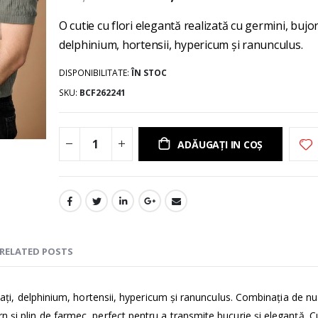
gallery
O cutie cu flori elegantă realizată cu germini, bujori
delphinium, hortensii, hypericum și ranunculus.
DISPONIBILITATE:
ÎN STOC
SKU
BCF262241
ADĂUGAȚI IN COȘ
RELATED POSTS
licați, delphinium, hortensii, hypericum și ranunculus. Combinația de n
n și plin de farmec, perfect pentru a transmite bucurie și eleganță. C