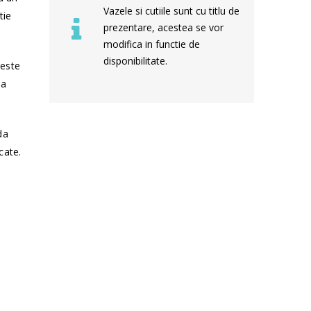
Vazele si cutiile sunt cu titlu de
tie
prezentare, acestea se vor
modifica in functie de
disponibilitate.
 este
sa
da
cate.