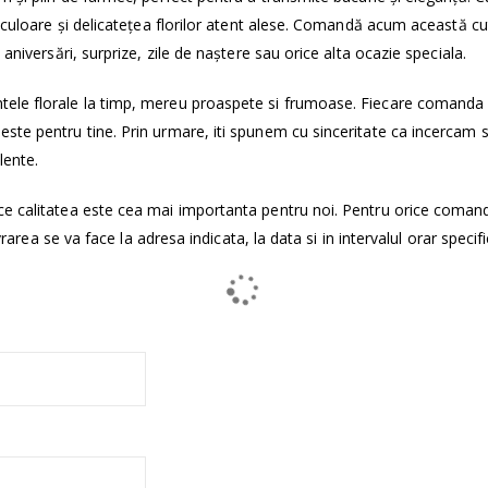
n culoare și delicatețea florilor atent alese. Comandă acum această cu
aniversări, surprize, zile de naștere sau orice alta ocazie speciala.
tele florale la timp, mereu proaspete si frumoase. Fiecare comanda
ste pentru tine. Prin urmare, iti spunem cu sinceritate ca incercam 
lente.
ce calitatea este cea mai importanta pentru noi. Pentru orice coman
vrarea se va face la adresa indicata, la data si in intervalul orar specifi