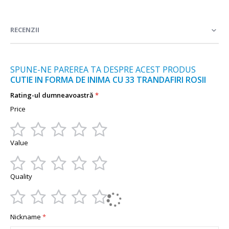
informații
RECENZII
SPUNE-NE PAREREA TA DESPRE ACEST PRODUS
CUTIE IN FORMA DE INIMA CU 33 TRANDAFIRI ROSII
Rating-ul dumneavoastră
Price
1
2
3
4
5
Value
star
stars
stars
stars
stars
1
2
3
4
5
Quality
star
stars
stars
stars
stars
1
2
3
4
5
Nickname
star
stars
stars
stars
stars