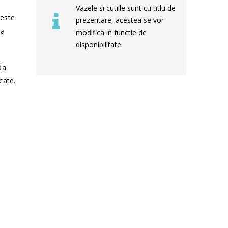
Vazele si cutiile sunt cu titlu de
 este
prezentare, acestea se vor
sa
modifica in functie de
disponibilitate.
da
cate.