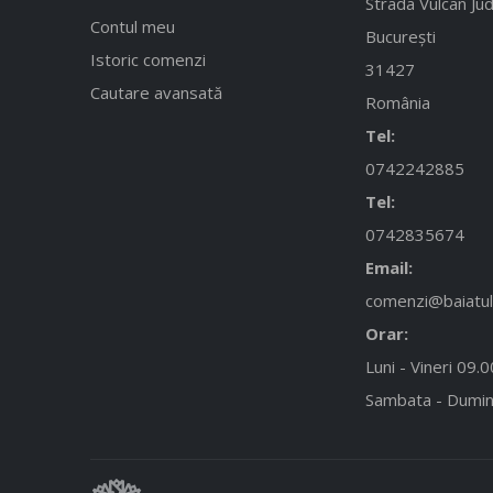
Strada Vulcan Jud
Contul meu
București
Istoric comenzi
31427
Cautare avansată
România
Tel:
0742242885
Tel:
0742835674
Email:
comenzi@baiatulc
Orar:
Luni - Vineri 09.
Sambata - Dumin