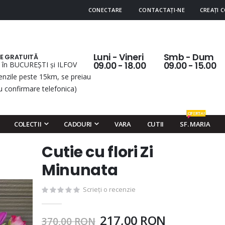
CONECTARE
CONTACTAȚI-NE
CREAȚI 
Luni - Vineri
Smb - Dum
RE GRATUITĂ
 în BUCUREȘTI și ILFOV
09.00 - 18.00
09.00 - 15.00
nzile peste 15km, se preiau
u confirmare telefonica)
OFERTA!
COLECTII
CADOURI
VARA
CUTII
SF. MARIA
Cutie cu flori Zi
Skip
to
Minunata
the
beginning
Scrieți o recenzie
of
the
217,00 RON
370,00 RON
images