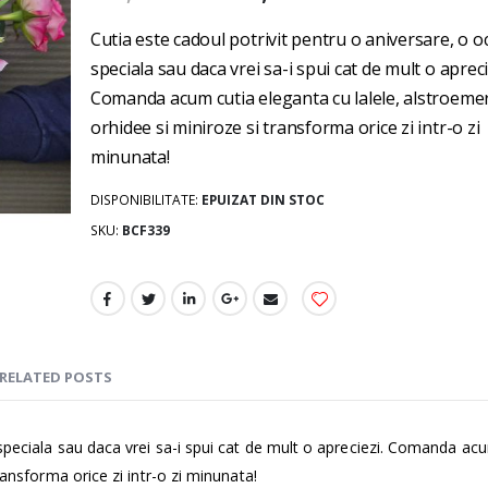
gallery
Cutia este cadoul potrivit pentru o aniversare, o o
speciala sau daca vrei sa-i spui cat de mult o apreci
Comanda acum cutia eleganta cu lalele, alstroemer
orhidee si miniroze si transforma orice zi intr-o zi
minunata!
DISPONIBILITATE:
EPUIZAT DIN STOC
SKU
BCF339
RELATED POSTS
 speciala sau daca vrei sa-i spui cat de mult o apreciezi. Comanda ac
ransforma orice zi intr-o zi minunata!