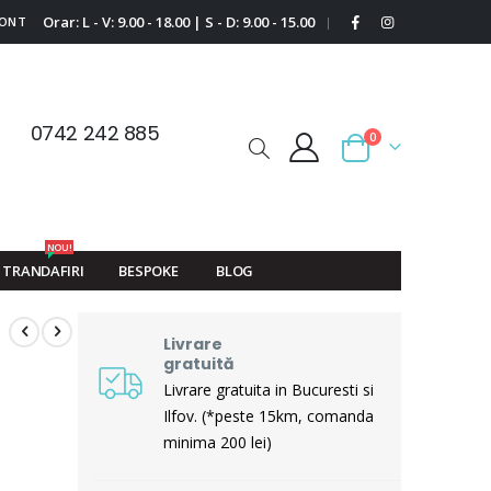
Orar: L - V: 9.00 - 18.00 | S - D: 9.00 - 15.00
CONT
|
0742 242 885
0
Cart
NOU!
TRANDAFIRI
BESPOKE
BLOG
Livrare
gratuită
Livrare gratuita in Bucuresti si
Ilfov. (*peste 15km, comanda
minima 200 lei)