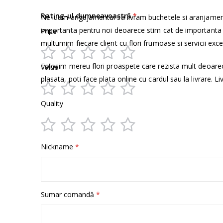
informații
Rating-ul dumneavoastră
Ne luam angajamentul sa livram buchetele si aranjamen
importanta pentru noi deoarece stim cat de importanta e
Price
multumim fiecare client cu flori frumoase si servicii exce
1
2
3
4
5
Folosim mereu flori proaspete care rezista mult deoare
Value
star
stars
stars
stars
stars
plasata, poti face plata online cu cardul sau la livrare. Li
1
2
3
4
5
Quality
star
stars
stars
stars
stars
1
2
3
4
5
Nickname
star
stars
stars
stars
stars
Sumar comandă