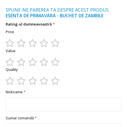
SPUNE-NE PAREREA TA DESPRE ACEST PRODUS
ESENTA DE PRIMAVARA - BUCHET DE ZAMBILE
Rating-ul dumneavoastră
Price
1
2
3
4
5
Value
star
stars
stars
stars
stars
1
2
3
4
5
Quality
star
stars
stars
stars
stars
1
2
3
4
5
Nickname
star
stars
stars
stars
stars
Sumar comandă