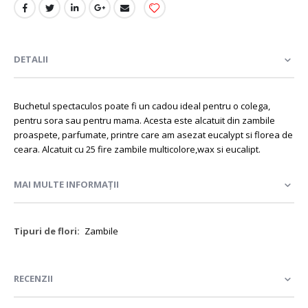
DETALII
Buchetul spectaculos poate fi un cadou ideal pentru o colega,
pentru sora sau pentru mama. Acesta este alcatuit din zambile
proaspete, parfumate, printre care am asezat eucalypt si florea de
ceara. Alcatuit cu 25 fire zambile multicolore,wax si eucalipt.
MAI MULTE INFORMAȚII
Mai
Zambile
multe
informații
RECENZII