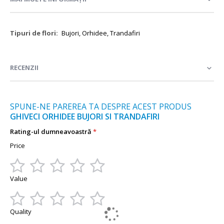
Mai
Bujori, Orhidee, Trandafiri
multe
informații
RECENZII
SPUNE-NE PAREREA TA DESPRE ACEST PRODUS
GHIVECI ORHIDEE BUJORI SI TRANDAFIRI
Rating-ul dumneavoastră
Price
1
2
3
4
5
Value
star
stars
stars
stars
stars
1
2
3
4
5
Quality
star
stars
stars
stars
stars