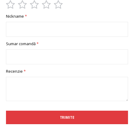
1
2
3
4
5
Nickname
star
stars
stars
stars
stars
Sumar comandă
Recenzie
TRIMITE