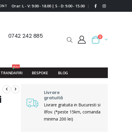
Orar: L - V: 9.00 - 18.00 | S - D: 9.00 - 15.00
CONT
|
0742 242 885
0
Cart
NOU!
TRANDAFIRI
BESPOKE
BLOG
Livrare
i
gratuită
Livrare gratuita in Bucuresti si
Ilfov. (*peste 15km, comanda
minima 200 lei)