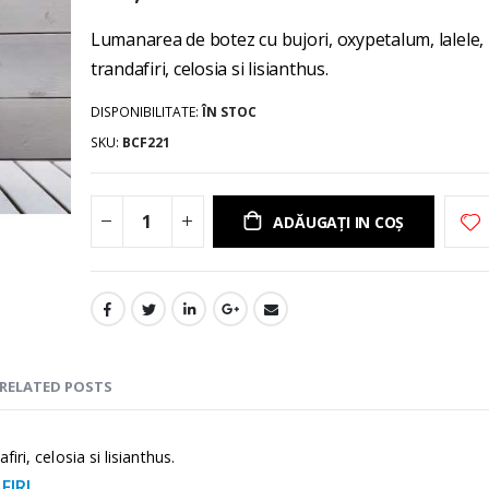
gallery
Lumanarea de botez cu bujori, oxypetalum, lalele,
trandafiri, celosia si lisianthus.
DISPONIBILITATE:
ÎN STOC
SKU
BCF221
ADĂUGAȚI IN COȘ
RELATED POSTS
ri, celosia si lisianthus.
FIRI