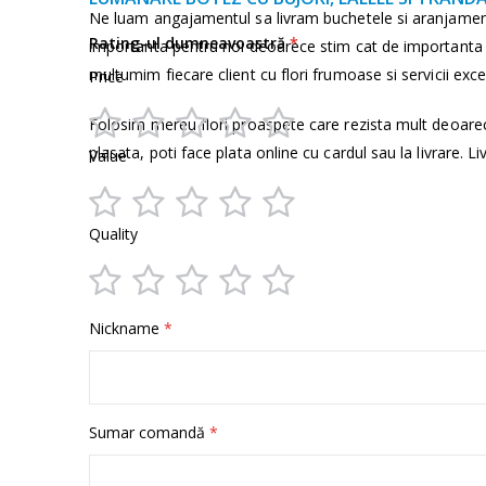
informații
Ne luam angajamentul sa livram buchetele si aranjamen
Rating-ul dumneavoastră
importanta pentru noi deoarece stim cat de importanta e
multumim fiecare client cu flori frumoase si servicii exce
Price
Folosim mereu flori proaspete care rezista mult deoare
1
2
3
4
5
plasata, poti face plata online cu cardul sau la livrare. Li
Value
star
stars
stars
stars
stars
1
2
3
4
5
Quality
star
stars
stars
stars
stars
1
2
3
4
5
Nickname
star
stars
stars
stars
stars
Sumar comandă