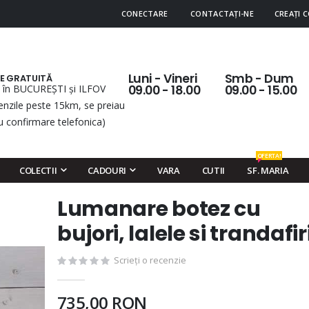
CONECTARE
CONTACTAȚI-NE
CREAȚI 
Luni - Vineri
Smb - Dum
RE GRATUITĂ
 în BUCUREȘTI și ILFOV
09.00 - 18.00
09.00 - 15.00
nzile peste 15km, se preiau
u confirmare telefonica)
OFERTA!
COLECTII
CADOURI
VARA
CUTII
SF. MARIA
Lumanare botez cu
Skip
to
bujori, lalele si trandafir
the
beginning
Scrieți o recenzie
of
the
735,00 RON
images