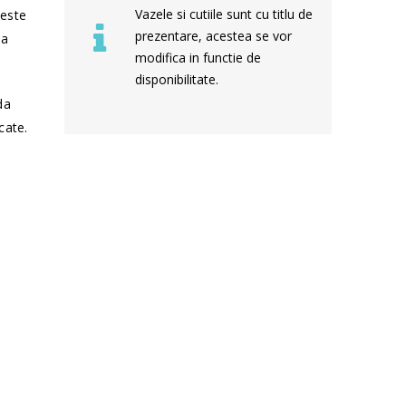
Vazele si cutiile sunt cu titlu de
 este
prezentare, acestea se vor
sa
modifica in functie de
disponibilitate.
da
cate.