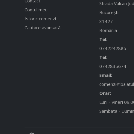
Contact
Strada Vulcan Jud
Contul meu
București
Istoric comenzi
31427
Cautare avansată
România
Tel:
0742242885
Tel:
0742835674
Email:
comenzi@baiatulc
Orar:
Luni - Vineri 09.
Sambata - Dumin