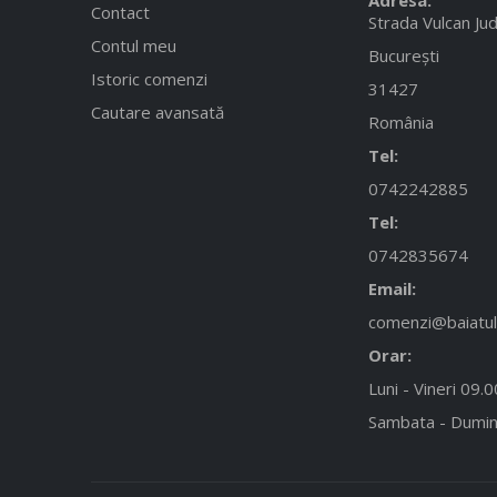
Contact
Strada Vulcan Jud
Contul meu
București
Istoric comenzi
31427
Cautare avansată
România
Tel:
0742242885
Tel:
0742835674
Email:
comenzi@baiatulc
Orar:
Luni - Vineri 09.
Sambata - Dumin