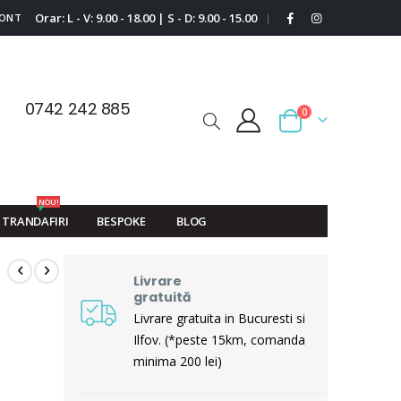
Orar: L - V: 9.00 - 18.00 | S - D: 9.00 - 15.00
CONT
|
0742 242 885
0
Cart
NOU!
TRANDAFIRI
BESPOKE
BLOG
Livrare
gratuită
Livrare gratuita in Bucuresti si
Ilfov. (*peste 15km, comanda
minima 200 lei)