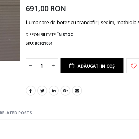
gallery
691,00 RON
Lumanare de botez cu trandafiri, sedim, mathiola s
DISPONIBILITATE:
ÎN STOC
SKU
BCF21051
ADĂUGAȚI IN COȘ
RELATED POSTS
.