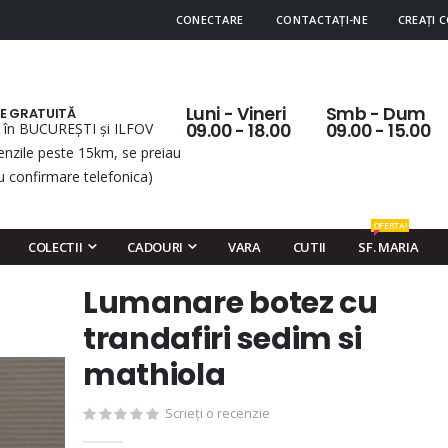
CONECTARE
CONTACTAȚI-NE
CREAȚI 
Luni - Vineri
Smb - Dum
RE GRATUITĂ
 în BUCUREȘTI și ILFOV
09.00 - 18.00
09.00 - 15.00
nzile peste 15km, se preiau
u confirmare telefonica)
OFERTA!
COLECTII
CADOURI
VARA
CUTII
SF. MARIA
Lumanare botez cu
Skip
to
trandafiri sedim si
the
mathiola
beginning
of
Scrieți o recenzie
the
images