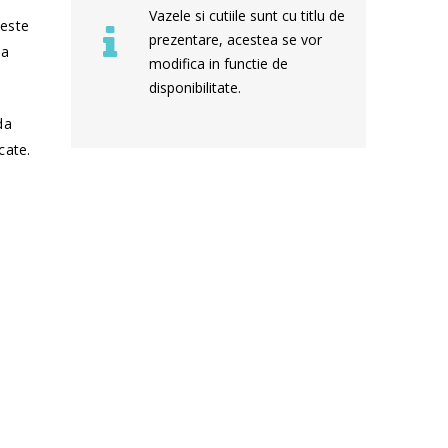
Vazele si cutiile sunt cu titlu de
 este
prezentare, acestea se vor
sa
modifica in functie de
disponibilitate.
da
cate.