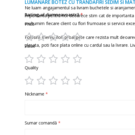
multe
LUMANARE BOTEZ CU TRANDAFIRI SEDIM SI MA
informații
Ne luam angajamentul sa livram buchetele si aranjamen
Rating-ul dumneavoastră
importanta pentru noi deoarece stim cat de importanta e
multumim fiecare client cu flori frumoase si servicii exce
Price
Folosim mereu flori proaspete care rezista mult deoare
1
2
3
4
5
plasata, poti face plata online cu cardul sau la livrare. Li
Value
star
stars
stars
stars
stars
1
2
3
4
5
Quality
star
stars
stars
stars
stars
1
2
3
4
5
Nickname
star
stars
stars
stars
stars
Sumar comandă