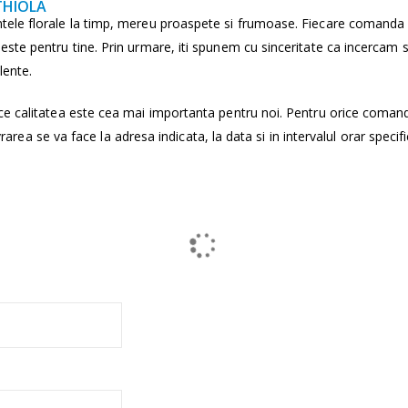
THIOLA
tele florale la timp, mereu proaspete si frumoase. Fiecare comanda
ste pentru tine. Prin urmare, iti spunem cu sinceritate ca incercam 
lente.
ce calitatea este cea mai importanta pentru noi. Pentru orice coman
vrarea se va face la adresa indicata, la data si in intervalul orar specifi