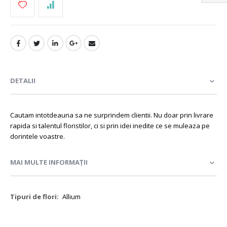
DETALII
Cautam intotdeauna sa ne surprindem clientii. Nu doar prin livrare
rapida si talentul floristilor, ci si prin idei inedite ce se muleaza pe
dorintele voastre.
MAI MULTE INFORMAȚII
Mai
Allium
multe
informații