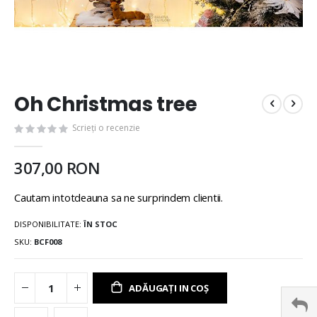
Oh Christmas tree
Scrieți o recenzie
307,00 RON
Cautam intotdeauna sa ne surprindem clientii.
DISPONIBILITATE:
ÎN STOC
SKU
BCF008
ADĂUGAȚI IN COȘ