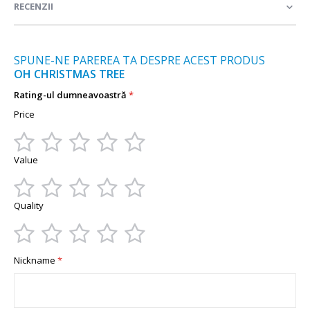
RECENZII
SPUNE-NE PAREREA TA DESPRE ACEST PRODUS
OH CHRISTMAS TREE
Rating-ul dumneavoastră
Price
1
2
3
4
5
Value
star
stars
stars
stars
stars
1
2
3
4
5
Quality
star
stars
stars
stars
stars
1
2
3
4
5
Nickname
star
stars
stars
stars
stars