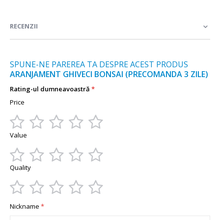
multe
informații
RECENZII
SPUNE-NE PAREREA TA DESPRE ACEST PRODUS
ARANJAMENT GHIVECI BONSAI (PRECOMANDA 3 ZILE)
Rating-ul dumneavoastră
Price
1
2
3
4
5
Value
star
stars
stars
stars
stars
1
2
3
4
5
Quality
star
stars
stars
stars
stars
1
2
3
4
5
Nickname
star
stars
stars
stars
stars