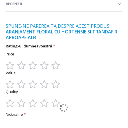
RECENZII
SPUNE-NE PAREREA TA DESPRE ACEST PRODUS
ARANJAMENT FLORAL CU HORTENSIE SI TRANDAFIRI
APROAPE ALB
Rating-ul dumneavoastră
Price
1
2
3
4
5
Value
star
stars
stars
stars
stars
1
2
3
4
5
Quality
star
stars
stars
stars
stars
1
2
3
4
5
Nickname
star
stars
stars
stars
stars