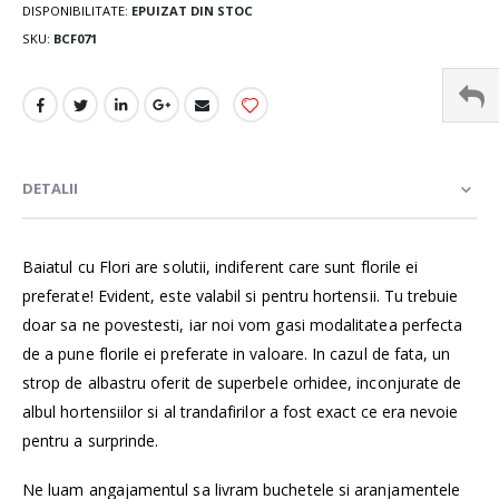
DISPONIBILITATE:
EPUIZAT DIN STOC
SKU
BCF071
DETALII
Baiatul cu Flori are solutii, indiferent care sunt florile ei
preferate! Evident, este valabil si pentru hortensii. Tu trebuie
doar sa ne povestesti, iar noi vom gasi modalitatea perfecta
de a pune florile ei preferate in valoare. In cazul de fata, un
strop de albastru oferit de superbele orhidee, inconjurate de
albul hortensiilor si al trandafirilor a fost exact ce era nevoie
pentru a surprinde.
Ne luam angajamentul sa livram buchetele si aranjamentele