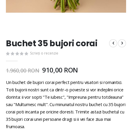
Buchet 35 bujori corai
Scrieți o recenzie
910,00 RON
1.960,00 RON
Un buchet de bujori corai perfect pentru visatori si romantici.
Toti bujorii nostri sunt ca dintr-o poveste si vor indeplini orice
dorinta: ii vor sopti "Te iubesc", "Impreuna pentru totdeauna"
sau "Multumesc mult". Cu minunatul nostru buchet cu 35 bujori
corai poti incanta pe oricine doresti. Trimite astazi buchetul cu
35 bujori corai unei persoane dragi si ii vei face ziua mai
frumoasa.