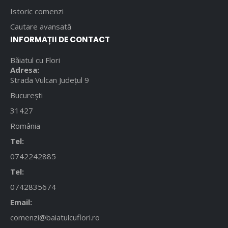
Istoric comenzi
Cautare avansată
INFORMAȚII DE CONTACT
Băiatul cu Flori
Adresa:
Strada Vulcan Județul 9
București
31427
România
Tel:
0742242885
Tel:
0742835674
Email:
comenzi@baiatulcuflori.ro