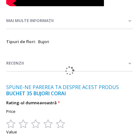
MAI MULTE INFORMAȚII
Mai
Bujori
multe
informații
RECENZII
SPUNE-NE PAREREA TA DESPRE ACEST PRODUS
BUCHET 35 BUJORI CORAI
Rating-ul dumneavoastră
Price
1
2
3
4
5
Value
star
stars
stars
stars
stars