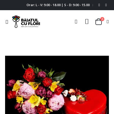
Orar: L - V: 9.00 - 18.00 | S - D: 9.00 - 15.00
|
0
Comutare
Cart
în
navigare
Skip
Ski
to
to
the
the
end
beg
of
of
the
the
images
im
gallery
gal