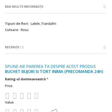
MAI MULTE INFORMAȚII
Mai
Lalele, Trandafiri
multe
Rosu
informații
RECENZII
1
SPUNE-NE PAREREA TA DESPRE ACEST PRODUS
BUCHET BUJORI SI TORT INIMA (PRECOMANDA 24H)
Rating-ul dumneavoastră
Price
1
2
3
4
5
Value
star
stars
stars
stars
stars