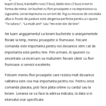
bujori (3 buc), trandafiri rosii (7 buc), lalele mov (7 buc) si tort in
forma de inima. Un buchet cu flori proaspete o va impresiona cu
siguranta. Livrat impreuna cu un tort de 1kg cu mousse de ciocolata
alba si fructe de padure este alegerea perfecta pentru a-i spune
"Te iubesc", "La multi ani!" sau "Imi este dor de tine".
Ne luam angajamentul sa livram buchetele si aranjamentele
florale la timp, mereu proaspete si frumoase. Fiecare
comanda este importanta pentru noi deoarece stim cat de
importanta este pentru tine. Prin urmare, iti spunem cu
sinceritate ca incercam sa multumim fiecare client cu flori
frumoase si servicii excelente.
Folosim mereu flori proaspete care rezista mult deoarece
calitatea este cea mai importanta pentru noi. Pentru orice
comanda plasata, poti face plata online cu cardul sau la
livrare. Livrarea se va face la adresa indicata, la data si in
intervalul orar specificate.