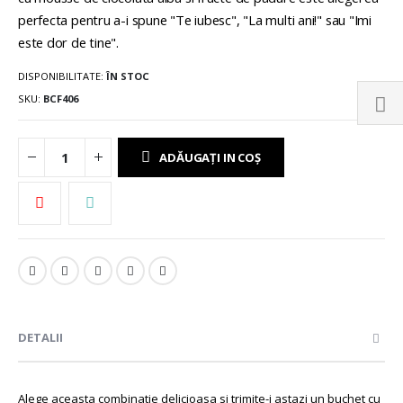
perfecta pentru a-i spune "Te iubesc", "La multi ani!" sau "Imi
este dor de tine".
DISPONIBILITATE:
ÎN STOC
SKU
BCF406
ADĂUGAȚI IN COȘ
DETALII
Alege aceasta combinatie delicioasa si trimite-i astazi un buchet cu