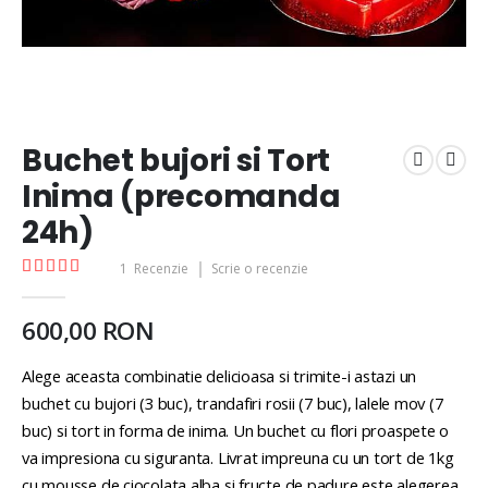
Buchet bujori si Tort
Inima (precomanda
24h)
Rating:
1
Recenzie
Scrie o recenzie
100
100
% of
600,00 RON
Alege aceasta combinatie delicioasa si trimite-i astazi un
buchet cu bujori (3 buc), trandafiri rosii (7 buc), lalele mov (7
buc) si tort in forma de inima. Un buchet cu flori proaspete o
va impresiona cu siguranta. Livrat impreuna cu un tort de 1kg
cu mousse de ciocolata alba si fructe de padure este alegerea