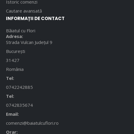
Istoric comenzi
Cautare avansată
INFORMAȚII DE CONTACT
Băiatul cu Flori
Adresa:
Strada Vulcan Județul 9
București
31427
România
Tel:
0742242885
Tel:
0742835674
Email:
comenzi@baiatulcuflori.ro
Orar: