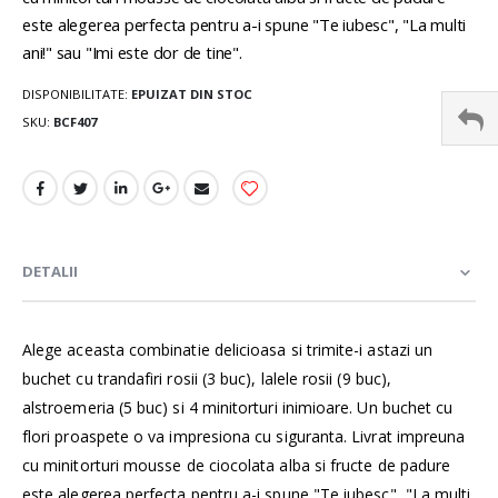
este alegerea perfecta pentru a-i spune "Te iubesc", "La multi
ani!" sau "Imi este dor de tine".
DISPONIBILITATE:
EPUIZAT DIN STOC
SKU
BCF407
DETALII
Alege aceasta combinatie delicioasa si trimite-i astazi un
buchet cu trandafiri rosii (3 buc), lalele rosii (9 buc),
alstroemeria (5 buc) si 4 minitorturi inimioare. Un buchet cu
flori proaspete o va impresiona cu siguranta. Livrat impreuna
cu minitorturi mousse de ciocolata alba si fructe de padure
este alegerea perfecta pentru a-i spune "Te iubesc", "La multi