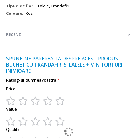
Mai
Lalele, Trandafiri
multe
Roz
informații
RECENZII
SPUNE-NE PAREREA TA DESPRE ACEST PRODUS
BUCHET CU TRANDAFIRI SI LALELE + MINITORTURI
INIMIOARE
Rating-ul dumneavoastră
Price
1
2
3
4
5
Value
star
stars
stars
stars
stars
1
2
3
4
5
Quality
star
stars
stars
stars
stars