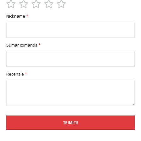
1
2
3
4
5
Nickname
star
stars
stars
stars
stars
Sumar comandă
Recenzie
TRIMITE