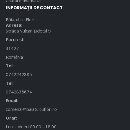
Cautare avansată
INFORMAȚII DE CONTACT
Băiatul cu Flori
Adresa:
Strada Vulcan Județul 9
București
31427
România
Tel:
0742242885
Tel:
0742835674
Email:
comenzi@baiatulcuflori.ro
Orar:
Luni - Vineri 09.00 - 18.00