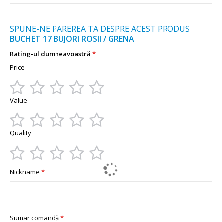
SPUNE-NE PAREREA TA DESPRE ACEST PRODUS
BUCHET 17 BUJORI ROSII / GRENA
Rating-ul dumneavoastră
Price
1
2
3
4
5
Value
star
stars
stars
stars
stars
1
2
3
4
5
Quality
star
stars
stars
stars
stars
1
2
3
4
5
Nickname
star
stars
stars
stars
stars
Sumar comandă