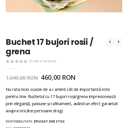
Buchet 17 bujori rosii /
grena
Scrieți o recenzie
460,00 RON
1.040,00 RON
Nu rata nicio ocazie de a-i aminti cât de importantă este
pentru tine. Buchetul cu 17 bujori roșii/grena impresionează
prin eleganță, pasiune și rafinament, având un efect garantat
asupra oricărei persoane dragi.
DISPONIBILITATE:
EPUIZAT DIN STOC