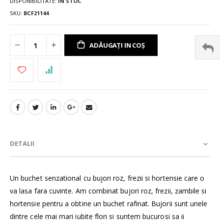
DISPONIBILITATE:
ÎN STOC
SKU
BCF21144
ADĂUGAȚI IN COȘ
DETALII
Un buchet senzational cu bujori roz, frezii si hortensie care o
va lasa fara cuvinte. Am combinat bujori roz, frezii, zambile si
hortensie pentru a obtine un buchet rafinat. Bujorii sunt unele
dintre cele mai mari iubite flori si suntem bucurosi sa ii