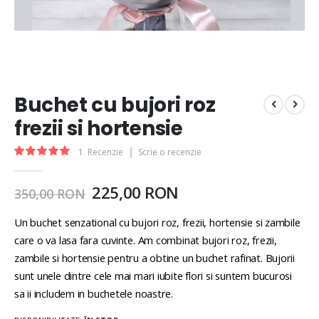
Buchet cu bujori roz
frezii si hortensie
Rating:
1
Recenzie
Scrie o recenzie
100
100
% of
225,00 RON
350,00 RON
Un buchet senzational cu bujori roz, frezii, hortensie si zambile
care o va lasa fara cuvinte. Am combinat bujori roz, frezii,
zambile si hortensie pentru a obtine un buchet rafinat. Bujorii
sunt unele dintre cele mai mari iubite flori si suntem bucurosi
sa ii includem in buchetele noastre.