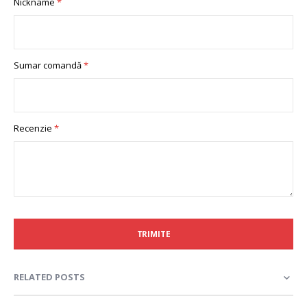
Nickname
star
stars
stars
stars
stars
Sumar comandă
Recenzie
TRIMITE
RELATED POSTS