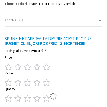
Mai
Bujori, Frezii, Hortensie, Zambile
multe
informații
RECENZII
1
SPUNE-NE PAREREA TA DESPRE ACEST PRODUS
BUCHET CU BUJORI ROZ FREZII SI HORTENSIE
Rating-ul dumneavoastră
Price
1
2
3
4
5
Value
star
stars
stars
stars
stars
1
2
3
4
5
Quality
star
stars
stars
stars
stars
1
2
3
4
5