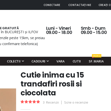
CONECTARE
CONTACTAȚI-NE
CREAȚI 
Luni - Vineri
Smb - Dum
RE GRATUITĂ
 în BUCUREȘTI și ILFOV
09.00 - 18.00
09.00 - 15.00
nzile peste 15km, se preiau
u confirmare telefonica)
OFERTA!
COLECTII
CADOURI
VARA
CUTII
SF. MARIA
Cutie inima cu 15
Skip
to
trandafiri rosii si
the
ciocolata
beginning
of
3
Recenzii
Scrie o recenzie
Rating:
the
100
100
% of
images