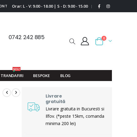
Orar: L - V: 9.00 - 18.00 | S - D: 9.00 - 15.00
CONT
|
0742 242 885
0
Cart
NOU!
TRANDAFIRI
BESPOKE
BLOG
Livrare
gratuită
Livrare gratuita in Bucuresti si
Ilfov. (*peste 15km, comanda
minima 200 lei)