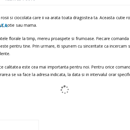
rosii si ciocolata care ii va arata toata dragostea ta. Aceasta cutie r
ita, sotie sau mama.
LATA
tele florale la timp, mereu proaspete si frumoase. Fiecare comanda
ste pentru tine. Prin urmare, iti spunem cu sinceritate ca incercam 
lente.
ce calitatea este cea mai importanta pentru noi. Pentru orice coman
vrarea se va face la adresa indicata, la data si in intervalul orar specifi