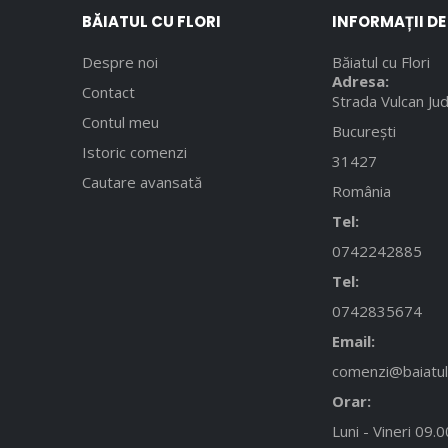
BĂIATUL CU FLORI
INFORMAȚII D
Despre noi
Băiatul cu Flori
Adresa:
Contact
Strada Vulcan Jud
Contul meu
București
Istoric comenzi
31427
Cautare avansată
România
Tel:
0742242885
Tel:
0742835674
Email:
comenzi@baiatulc
Orar:
Luni - Vineri 09.