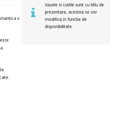
Vazele si cutiile sunt cu titlu de
prezentare, acestea se vor
omantica ii
modifica in functie de
disponibilitate.
 este
sa
da
cate.