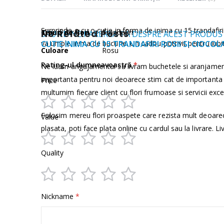
Mai
Surprinde-o cu o cutie in forma de inima cu 15 trandafiri 
Tipuri de flori
No Related Posts
Trandafiri
SPUNE-NE PAREREA TA DESPRE ACEST PRODUS
multe
va umple inima de bucurie. Un cadou potrivit pentru iub
CUTIE INIMA CU 15 TRANDAFIRI ROSII SI CIOCO
Culoare
Rosu
informații
Rating-ul dumneavoastră
Ne luam angajamentul sa livram buchetele si aranjamen
importanta pentru noi deoarece stim cat de importanta e
Price
multumim fiecare client cu flori frumoase si servicii exce
1
2
3
4
5
Folosim mereu flori proaspete care rezista mult deoare
Value
star
stars
stars
stars
stars
plasata, poti face plata online cu cardul sau la livrare. Li
1
2
3
4
5
Quality
star
stars
stars
stars
stars
1
2
3
4
5
Nickname
star
stars
stars
stars
stars