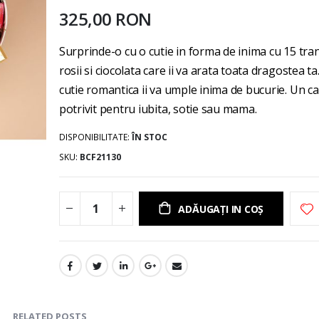
gallery
325,00 RON
Surprinde-o cu o cutie in forma de inima cu 15 tran
rosii si ciocolata care ii va arata toata dragostea ta
cutie romantica ii va umple inima de bucurie. Un c
potrivit pentru iubita, sotie sau mama.
DISPONIBILITATE:
ÎN STOC
SKU
BCF21130
ADĂUGAȚI IN COȘ
RELATED POSTS