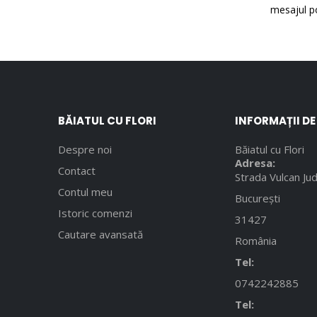
mesajul po
BĂIATUL CU FLORI
INFORMAȚII D
Despre noi
Băiatul cu Flori
Adresa:
Contact
Strada Vulcan Jud
Contul meu
București
Istoric comenzi
31427
Cautare avansată
România
Tel:
0742242885
Tel: