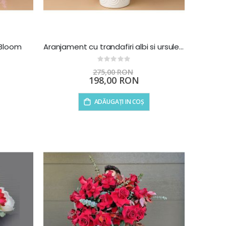
 Bloom
Aranjament cu trandafiri albi si ursulet - White Dream
Rating:
0%
275,00 RON
Preț
198,00 RON
special
ADĂUGAȚI IN COȘ