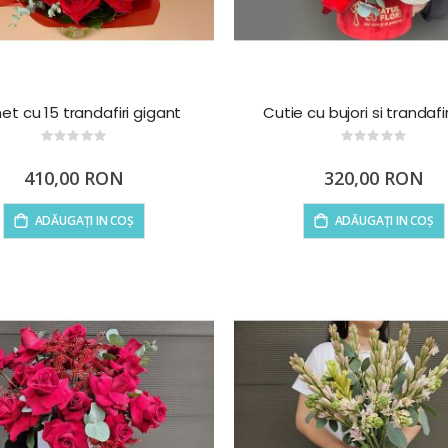
et cu 15 trandafiri gigant
Cutie cu bujori si trandafiri
Rating:
Rating:
0%
0%
410,00 RON
320,00 RON
ADĂUGAȚI IN COȘ
ADĂUGAȚI IN COȘ