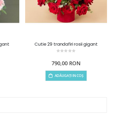
igant
Cutie 29 trandafiri rosii gigant
Rating:
0%
790,00 RON
ADĂUGAȚI IN COȘ