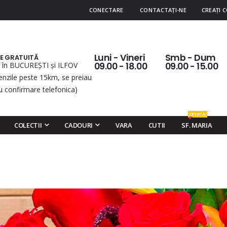
CONECTARE
CONTACTAȚI-NE
CREAȚI 
Luni - Vineri
Smb - Dum
RE GRATUITĂ
 în BUCUREȘTI și ILFOV
09.00 - 18.00
09.00 - 15.00
nzile peste 15km, se preiau
u confirmare telefonica)
OFERTA!
COLECTII
CADOURI
VARA
CUTII
SF. MARIA