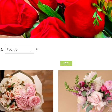
Setați
pă
descendent
-26%