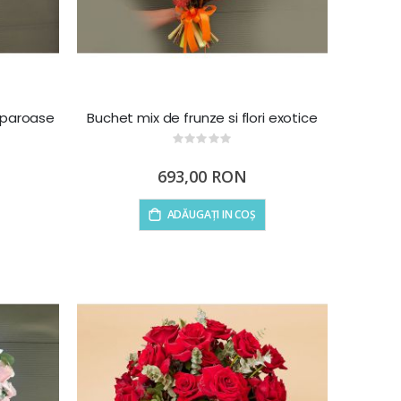
iparoase
Buchet mix de frunze si flori exotice
Rating:
0%
693,00 RON
ADĂUGAȚI IN COȘ