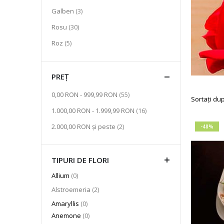
articol
Galben
3
articol
Rosu
30
articol
Roz
5
PREȚ
articol
0,00 RON
-
999,99 RON
55
Sortați du
articol
1.000,00 RON
-
1.999,99 RON
16
articol
2.000,00 RON
și peste
2
-48%
TIPURI DE FLORI
articole
Allium
0
articol
Alstroemeria
2
articole
Amaryllis
0
articole
Anemone
0