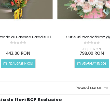
xotic cu Pasarea Paradisului
Cutie 49 trandafiri roz g
Rating:
Rating:
0%
0%
900,00 RON
Preț
443,00 RON
798,00 RON
special
ADĂUGAȚI IN COȘ
ADĂUGAȚI IN COȘ
ÎNCARCĂ MAI MULTE
ia de flori BCF Exclusive