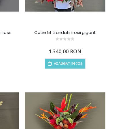
 rosii
Cutie 51 trandafiri rosii gigant
Rating:
0%
1.340,00 RON
ADĂUGAȚI IN COȘ