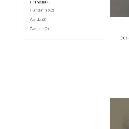
articole
Tillandsia
0
articol
Trandafiri
62
articol
Vanda
2
articol
Zambile
2
Cuti