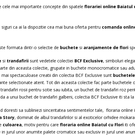
re cele mai importante concepte din spatele
florariei online Baiatul 
i siguri ca ai la dispozitie cea mai buna oferta pentru
comanda online
ste formata dintr-o selectie de
buchete
si
aranjamente de flori
spe
e
si
trandafirii
sunt vedetele colectiei
BCF Exclusive
, simboluri elega
arte din aceasta colectie, grupate in buchete monocromatice sau aduca
e mai spectaculoase creatii din colectia BCF Exclusive sunt
buchetele 
nte selectionate atent. Tot din aceasta colectie fac parte buchetele o
trandafiri rosii pentru sotie sau iubita, un buchet de trandafiri roz pent
ida a unui buchet de trandafiri galbeni, colectia BCF Exclusive iti sta la 
d doresti sa subliniezi sinceritatea sentimentelor tale, floraria online i
a Story
, dominat de albul trandafirilor si al exoticelor orhidee mokara
te
culoarea
, motiv pentru care
floraria online Baiatul cu Flori
iti o
in jurul unor anumite palete cromatice sau exclusiv in jurul unei anumit