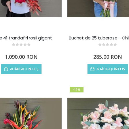
e 41 trandafiri rosii gigant
Buchet de 25 tuberoze - Ch
Rating:
Rating:
0%
0%
1.090,00 RON
285,00 RON
ADĂUGAȚI IN COȘ
ADĂUGAȚI IN COȘ
-11%