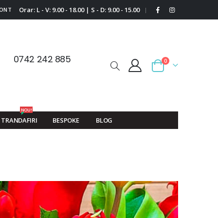
Orar: L - V: 9.00 - 18.00 | S - D: 9.00 - 15.00
CONT
|
0742 242 885
0
Cart
NOU!
TRANDAFIRI
BESPOKE
BLOG