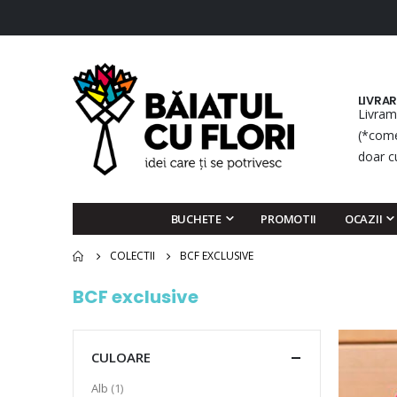
LIVRA
Livram
(*come
doar c
BUCHETE
PROMOTII
OCAZII
COLECTII
BCF EXCLUSIVE
BCF exclusive
CULOARE
articol
Alb
1