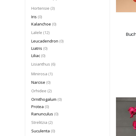
articol
Hortensie
3
articole
Iris
0
articole
Kalanchoe
0
articol
Lalele
12
Buch
articole
Leucadendron
0
articole
Liatris
0
articole
Liliac
0
articol
Lisianthus
6
articol
Minirosa
1
articole
Narcise
0
articol
Orhidee
2
articole
Ornithogalum
0
articole
Protea
0
articole
Ranunculus
0
articol
Strelitzia
2
articole
Suculenta
0