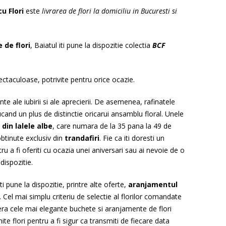
cu Flori
este
livrarea de flori la domiciliu in Bucuresti si
 de flori
, Baiatul iti pune la dispozitie colectia
BCF
ctaculoase, potrivite pentru orice ocazie.
nte ale iubirii si ale aprecierii. De asemenea, rafinatele
nd un plus de distinctie oricarui ansamblu floral. Unele
din lalele albe
, care numara de la 35 pana la 49 de
btinute exclusiv din
trandafiri
. Fie ca iti doresti un
ru a fi oferiti cu ocazia unei aniversari sau ai nevoie de o
dispozitie.
ti pune la dispozitie, printre alte oferte,
aranjamentul
. Cel mai simplu criteriu de selectie al florilor comandate
fera cele mai elegante buchete si aranjamente de flori
e flori pentru a fi sigur ca transmiti de fiecare data