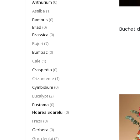
articole
Anthurium
0
articol
Astilbe
1
articole
Bambus
0
articole
Brad
0
articole
Brassica
0
articol
Bujori
7
articole
Bumbac
0
articol
Cale
1
articole
Craspedia
0
articol
Crizanteme
1
articole
Cymbidium
0
articol
Eucalypt
2
articole
Eustoma
0
articole
Floarea Soarelui
0
articol
Frezii
8
articole
Gerbera
0
articol
Gura leului
2