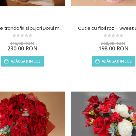
Buchet de trandafiri si bujori Dorul ma ia
Cutie cu flori roz – Sweet
Rating:
Rating:
0%
0%
445,00 RON
268,00 RON
Preț
Preț
230,00 RON
198,00 RON
special
special
ADĂUGAȚI IN COȘ
ADĂUGAȚI IN COȘ