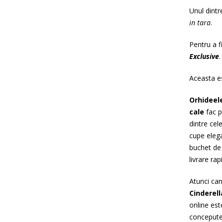
Unul dint
in tara
.
Pentru a f
Exclusive
.
Aceasta e
Orhideel
cale
fac p
dintre cel
cupe elega
buchet de 
livrare rap
Atunci can
Cinderell
online es
concepute 