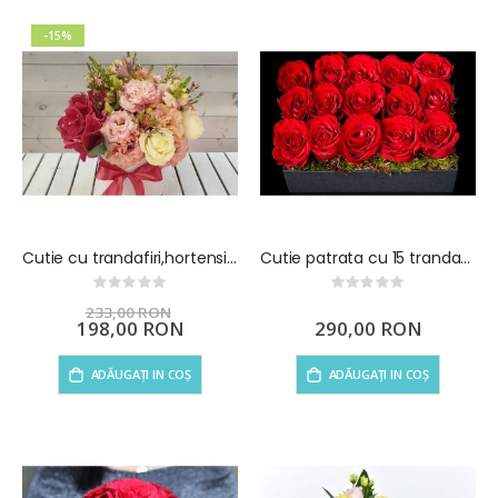
-15%
Cutie cu trandafiri,hortensie si lisianthus
Cutie patrata cu 15 trandafiri rosii
Rating:
Rating:
0%
0%
233,00 RON
Preț
198,00 RON
290,00 RON
special
ADĂUGAȚI IN COȘ
ADĂUGAȚI IN COȘ