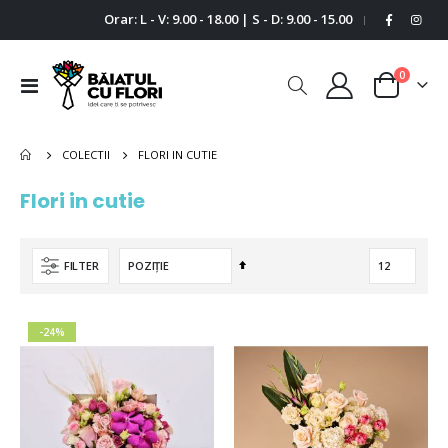
Orar: L - V: 9.00 - 18.00 | S - D: 9.00 - 15.00
|
0
Comutare
Cart
în
navigare
FLORI IN CUTIE
COLECTII
Flori in cutie
Setați
FILTER
descendent
-24%