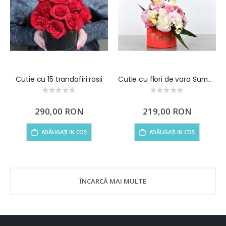
Cutie cu 15 trandafiri rosii
Cutie cu flori de vara Summer in a Box
Rating:
Rating:
0%
0%
290,00 RON
219,00 RON
ADĂUGAȚI IN COȘ
ADĂUGAȚI IN COȘ
ÎNCARCĂ MAI MULTE