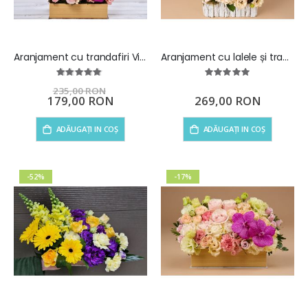
Aranjament cu trandafiri Viata e Roz
Aranjament cu lalele și trandafiri Pastel Dream
Rating:
Rating:
95%
100%
235,00 RON
Preț
179,00 RON
269,00 RON
special
ADĂUGAȚI IN COȘ
ADĂUGAȚI IN COȘ
-52%
-17%