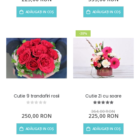
special
ADĂUGAȚI IN COȘ
ADĂUGAȚI IN COȘ
-38%
Cutie 9 trandafiri rosii
Cutie Zi cu soare
Rating:
Rating:
0%
100%
364,00 RON
250,00 RON
Preț
225,00 RON
special
ADĂUGAȚI IN COȘ
ADĂUGAȚI IN COȘ