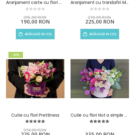
Aranjament carte cu flori mov si galben
Aranjament cu trandafiri Magie in roz
Rating:
Rating:
0%
0%
395,00 RON
270,00 RON
Preț
190,00 RON
Preț
225,00 RON
special
special
ADĂUGAȚI IN COȘ
ADĂUGAȚI IN COȘ
-40%
Cutie cu flori Prettiness
Cutie cu flori Not a simple yearning
Rating:
Rating:
100%
97%
374,00 RON
Preț
225,00 RON
335,00 RON