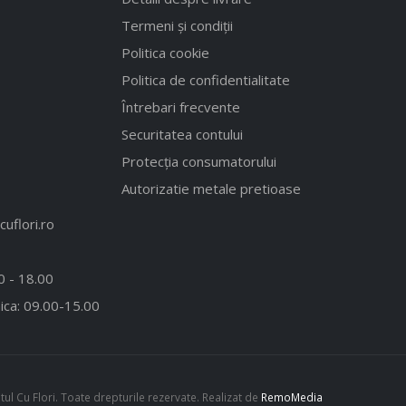
Termeni și condiții
Politica cookie
Politica de confidentialitate
Întrebari frecvente
Securitatea contului
Protecția consumatorului
Autorizatie metale pretioase
uflori.ro
00 - 18.00
ica: 09.00-15.00
l Cu Flori. Toate drepturile rezervate. Realizat de
RemoMedia