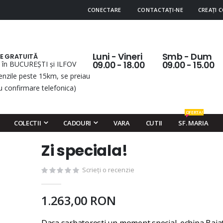
CONECTARE
CONTACTAȚI-NE
CREAȚI 
Luni - Vineri
Smb - Dum
RE GRATUITĂ
 în BUCUREȘTI și ILFOV
09.00 - 18.00
09.00 - 15.00
nzile peste 15km, se preiau
u confirmare telefonica)
OFERTA!
COLECTII
CADOURI
VARA
CUTII
SF. MARIA
Zi speciala!
Skip
to
Scrieți o recenzie
the
beginning
of
1.263,00 RON
the
images
Daca sarbatoresti un moment special, echipa Baiat