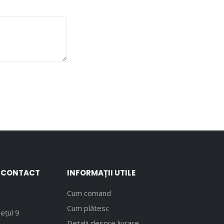
E CONTACT
INFORMAȚII UTILE
Cum comand
Cum plătesc
ețul 9
Detalii despre livrare