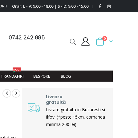
Orar: L - V: 9.00 - 18.00 | S - D: 9.00 - 15.00
CONT
|
0742 242 885
0
Cart
NOU!
TRANDAFIRI
BESPOKE
BLOG
Livrare
gratuită
Livrare gratuita in Bucuresti si
Ilfov. (*peste 15km, comanda
minima 200 lei)
ului cu