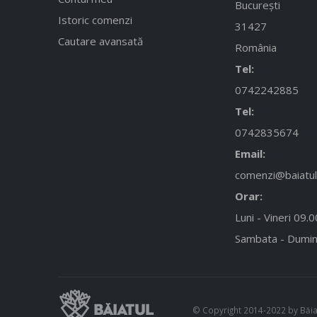
București
Istoric comenzi
31427
Cautare avansată
România
Tel:
0742242885
Tel:
0742835674
Email:
comenzi@baiatulc
Orar:
Luni - Vineri 09.
Sambata - Dumin
© Copyright 2014-2022 by Băiatu