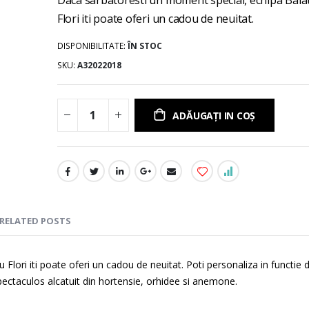
gallery
Flori iti poate oferi un cadou de neuitat.
DISPONIBILITATE:
ÎN STOC
SKU
A32022018
ADĂUGAȚI IN COȘ
RELATED POSTS
Flori iti poate oferi un cadou de neuitat. Poti personaliza in functie 
spectaculos alcatuit din hortensie, orhidee si anemone.