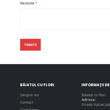
Recenzie
TRIMITE
BĂIATUL CU FLORI
INFORMAȚII D
Despre noi
Băiatul cu Flori
Adresa:
Contact
Strada Vulcan Jud
Contul meu