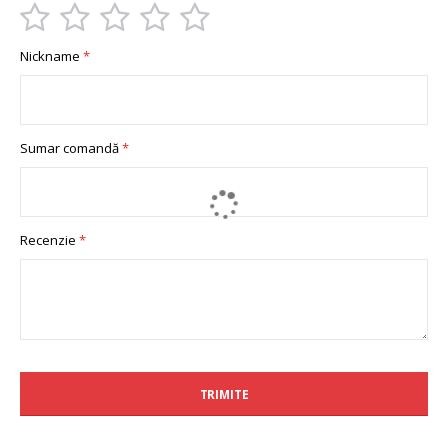
1
2
3
4
5
Nickname
star
stars
stars
stars
stars
Sumar comandă
Recenzie
TRIMITE