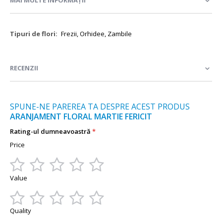
Mai
Frezii, Orhidee, Zambile
multe
informații
RECENZII
SPUNE-NE PAREREA TA DESPRE ACEST PRODUS
ARANJAMENT FLORAL MARTIE FERICIT
Rating-ul dumneavoastră
Price
1
2
3
4
5
Value
star
stars
stars
stars
stars
1
2
3
4
5
Quality
star
stars
stars
stars
stars