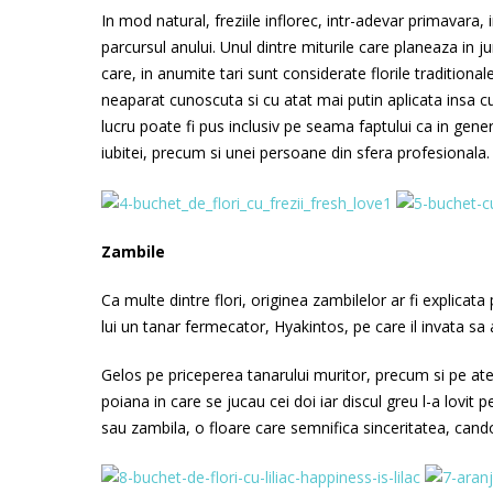
In mod natural, freziile inflorec, intr-adevar primavara, 
parcursul anului. Unul dintre miturile care planeaza in ju
care, in anumite tari sunt considerate florile traditiona
neaparat cunoscuta si cu atat mai putin aplicata insa cu
lucru poate fi pus inclusiv pe seama faptului ca in genera
iubitei, precum si unei persoane din sfera profesionala. F
Zambile
Ca multe dintre flori, originea zambilelor ar fi explicata
lui un tanar fermecator, Hyakintos, pe care il invata sa 
Gelos pe priceperea tanarului muritor, precum si pe ate
poiana in care se jucau cei doi iar discul greu l-a lovit p
sau zambila, o floare care semnifica sinceritatea, cando