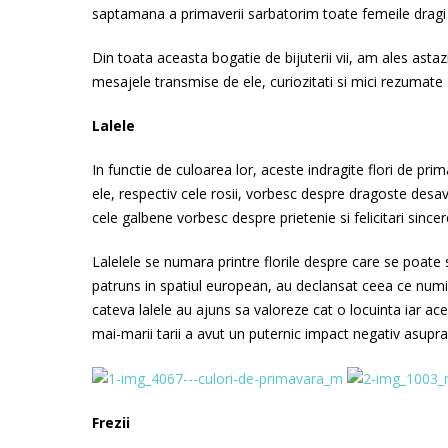
saptamana a primaverii sarbatorim toate femeile dragi 
Din toata aceasta bogatie de bijuterii vii, am ales asta
mesajele transmise de ele, curiozitati si mici rezumate a
Lalele
In functie de culoarea lor, aceste indragite flori de p
ele, respectiv cele rosii, vorbesc despre dragoste desava
cele galbene vorbesc despre prietenie si felicitari sincer
Lalelele se numara printre florile despre care se poate 
patruns in spatiul european, au declansat ceea ce numim 
cateva lalele au ajuns sa valoreze cat o locuinta iar acea
mai-marii tarii a avut un puternic impact negativ asupr
Frezii