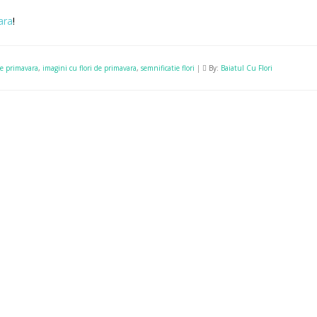
ara
!
de primavara
,
imagini cu flori de primavara
,
semnificatie flori
|
By:
Baiatul Cu Flori