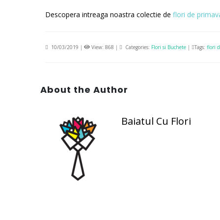
Descopera intreaga noastra colectie de
flori de primav
10/03/2019
|
View: 868
|
Categories:
Flori si Buchete
|
Tags:
flori 
About the Author
Baiatul Cu Flori