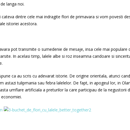
de langa noi.
zi cateva dintre cele mai indragite flori de primavara si vom povesti de
le istoriei acestora.
rimavara pot transmite o sumedenie de mesaje, insa cele mai populare d
rsite. In acelasi timp, lalele albe si roz inseamna candoare si sincerita
e.
spune ca au scris cu adevarat istorie. De origine orientala, atunci can
astazi tulipmania sau febra lalelelor. De fapt, in apogeul lor, in Ola
sta umflare artificiala a preturilor la care participau de la negustorii 
a economiei.