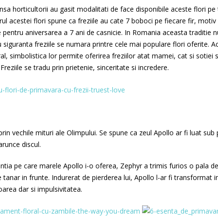
insa horticultorii au gasit modalitati de face disponibile aceste flori pe 
rul acestei flori spune ca freziile au cate 7 boboci pe fiecare fir, motiv
le pentru aniversarea a 7 ani de casnicie. In Romania aceasta traditie 
 siguranta freziile se numara printre cele mai populare flori oferite. A
l, simbolistica lor permite oferirea freziilor atat mamei, cat si sotiei 
reziile se tradu prin prietenie, sinceritate si incredere.
 prin vechile mituri ale Olimpului. Se spune ca zeul Apollo ar fi luat sub
arunce discul.
ntia pe care marele Apollo i-o oferea, Zephyr a trimis furios o pala de
e tanar in frunte. Indurerat de pierderea lui, Apollo l-ar fi transformat i
area dar si impulsivitatea.