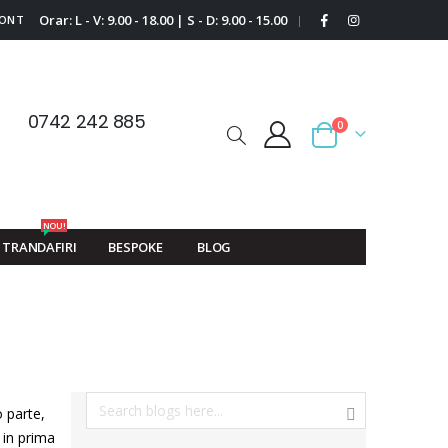
Orar: L - V: 9.00 - 18.00 | S - D: 9.00 - 15.00
CONT
|
0742 242 885
0
Cart
NOU!
TRANDAFIRI
BESPOKE
BLOG
 parte,
a in prima