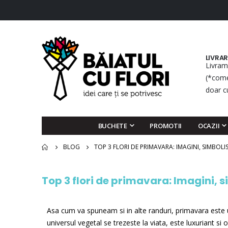
LIVRA
Livram
(*come
doar c
BUCHETE
PROMOTII
OCAZII
BLOG
TOP 3 FLORI DE PRIMAVARA: IMAGINI, SIMBOLIS
Top 3 flori de primavara: Imagini, si
Asa cum va spuneam si in alte randuri, primavara este 
universul vegetal se trezeste la viata, este luxuriant si o