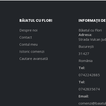
BĂIATUL CU FLORI
INFORMAȚII D
Despre noi
Băiatul cu Flori
Adresa:
Contact
Strada Vulcan Jud
Contul meu
București
Istoric comenzi
31427
Cautare avansată
România
Tel:
0742242885
Tel:
0742835674
Email:
comenzi@baiatulc