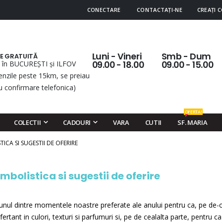
CONECTARE
CONTACTAȚI-NE
CREAȚI 
Luni - Vineri
Smb - Dum
RE GRATUITĂ
 în BUCUREȘTI și ILFOV
09.00 - 18.00
09.00 - 15.00
nzile peste 15km, se preiau
u confirmare telefonica)
OFERTA!
COLECTII
CADOURI
VARA
CUTII
SF. MARIA
TICA SI SUGESTII DE OFERIRE
mbolistica si sugestii de oferire
unul dintre momentele noastre preferate ale anului pentru ca, pe de-o
fertant in culori, texturi si parfumuri si, pe de cealalta parte, pentru c