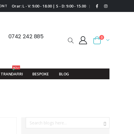
Orar: L - V: 9.00 - 18.00 | S - D: 9.00 - 15.00
CONT
|
0742 242 885
0
Cart
NOU!
TRANDAFIRI
BESPOKE
BLOG