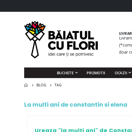
LIVRA
Livram
(*come
doar c
BUCHETE
PROMOTII
OCAZII
BLOG
TAG
La multi ani de constantin si elena
Ureaza "la multi ani" de Consta