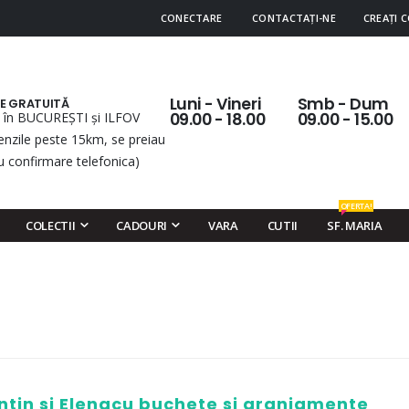
CONECTARE
CONTACTAȚI-NE
CREAȚI 
Luni - Vineri
Smb - Dum
RE GRATUITĂ
 în BUCUREȘTI și ILFOV
09.00 - 18.00
09.00 - 15.00
nzile peste 15km, se preiau
u confirmare telefonica)
OFERTA!
COLECTII
CADOURI
VARA
CUTII
SF. MARIA
ntin si Elenacu buchete si aranjamente