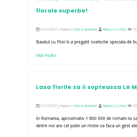
florale superbe!
01/07/2021| Posted in
Flori si Buchete
|
Baiatul Cu Flori
|
13
Baiatul cu Flori ti-a pregatit oselectie speciala de
Mai multe
Lasa florile sa ii sopteasca LA 
01/07/2021| Posted in
Flori si Buchete
|
Baiatul Cu Flori
|
11
In Romania, aproximativ 1 800 000 de romani isi s
dintre noi are cel putin un motiv sa faca un gest ele