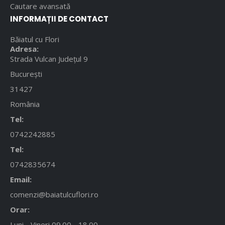
Cautare avansată
INFORMAȚII DE CONTACT
Băiatul cu Flori
Adresa:
Strada Vulcan Județul 9
București
31427
România
Tel:
0742242885
Tel:
0742835674
Email:
comenzi@baiatulcuflori.ro
Orar:
Luni - Vineri 09.00 - 18.00