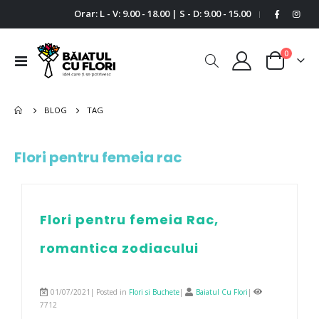
Orar: L - V: 9.00 - 18.00 | S - D: 9.00 - 15.00
|
0
Comutare
Cart
în
navigare
BLOG
TAG
Flori pentru femeia rac
Flori pentru femeia Rac,
romantica zodiacului
01/07/2021| Posted in
Flori si Buchete
|
Baiatul Cu Flori
|
7712