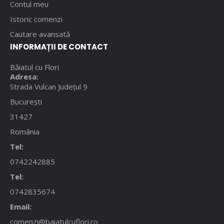
Contul meu
Istoric comenzi
Cautare avansată
INFORMAȚII DE CONTACT
Băiatul cu Flori
Adresa:
Strada Vulcan Județul 9
București
31427
România
Tel:
0742242885
Tel:
0742835674
Email:
comenzi@baiatulcuflori.ro