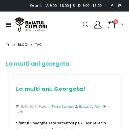
Orar: L - V: 9.00 - 18.00 | S - D: 9.00 - 15.00
|
0
Comutare
Cart
în
navigare
BLOG
TAG
La multi ani georgeta
La multi ani, Georgeta!
15/04/2018| Posted in
Flori si Buchete
|
Baiatul Cu Flori
|
1770
Sfantul Gheorghe este sarbatorit pe 23 aprilie iar in