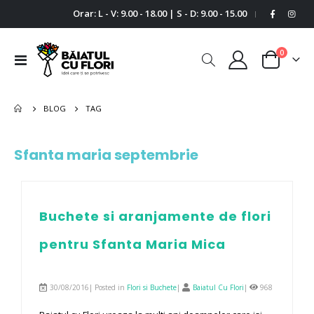
Orar: L - V: 9.00 - 18.00 | S - D: 9.00 - 15.00
|
0
Comutare
Cart
în
navigare
BLOG
TAG
Sfanta maria septembrie
Buchete si aranjamente de flori
pentru Sfanta Maria Mica
30/08/2016| Posted in
Flori si Buchete
|
Baiatul Cu Flori
|
968