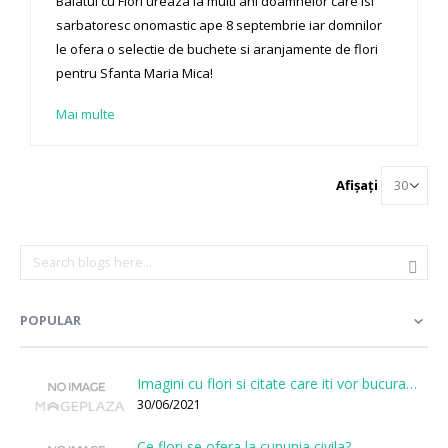
Baiatul cu Flori ureaza la multi ani doamnelor care isi
sarbatoresc onomastic ape 8 septembrie iar domnilor
le ofera o selectie de buchete si aranjamente de flori
pentru Sfanta Maria Mica!
Mai multe
Afișați
POPULAR
Imagini cu flori si citate care iti vor bucura sufletul
30/06/2021
Ce flori se ofera la cununia civila?