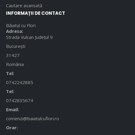
Cautare avansată
INFORMAȚII DE CONTACT
Băiatul cu Flori
Adresa:
Strada Vulcan Județul 9
București
31427
România
Tel:
0742242885
Tel:
0742835674
Email:
comenzi@baiatulcuflori.ro
Orar: