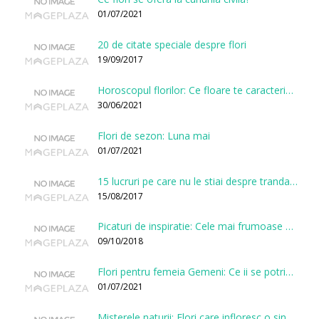
01/07/2021
20 de citate speciale despre flori
19/09/2017
Horoscopul florilor: Ce floare te caracterizeaza in functie de ziua nasterii?
30/06/2021
Flori de sezon: Luna mai
01/07/2021
15 lucruri pe care nu le stiai despre trandafiri
15/08/2017
Picaturi de inspiratie: Cele mai frumoase citate despre flori
09/10/2018
Flori pentru femeia Gemeni: Ce ii se potriveste, ce ii poarta noroc si ce o caracterizeaza?
01/07/2021
Misterele naturii: Flori care infloresc o singura data la cateva sute de ani