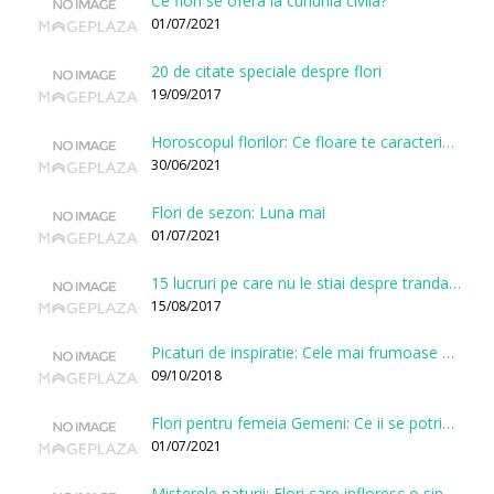
Ce flori se ofera la cununia civila?
01/07/2021
20 de citate speciale despre flori
19/09/2017
Horoscopul florilor: Ce floare te caracterizeaza in functie de ziua nasterii?
30/06/2021
Flori de sezon: Luna mai
01/07/2021
15 lucruri pe care nu le stiai despre trandafiri
15/08/2017
Picaturi de inspiratie: Cele mai frumoase citate despre flori
09/10/2018
Flori pentru femeia Gemeni: Ce ii se potriveste, ce ii poarta noroc si ce o caracterizeaza?
01/07/2021
Misterele naturii: Flori care infloresc o singura data la cateva sute de ani