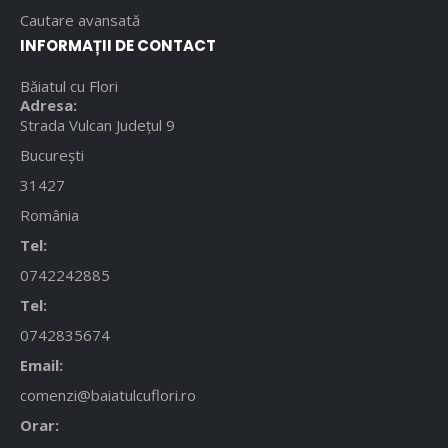
Cautare avansată
INFORMAȚII DE CONTACT
Băiatul cu Flori
Adresa:
Strada Vulcan Județul 9
București
31427
România
Tel:
0742242885
Tel:
0742835674
Email:
comenzi@baiatulcuflori.ro
Orar: