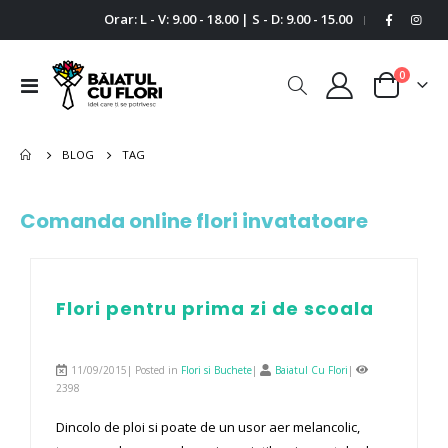
Orar: L - V: 9.00 - 18.00 | S - D: 9.00 - 15.00
|
0
Comutare
Cart
în
navigare
BLOG
TAG
Comanda online flori invatatoare
Flori pentru prima zi de scoala
11/09/2015| Posted in
Flori si Buchete
|
Baiatul Cu Flori
|
2398
Dincolo de ploi si poate de un usor aer melancolic,