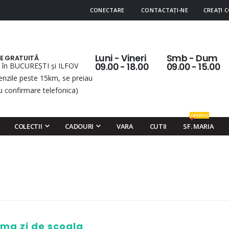
CONECTARE
CONTACTAȚI-NE
CREAȚI 
Luni - Vineri
Smb - Dum
RE GRATUITĂ
 în BUCUREȘTI și ILFOV
09.00 - 18.00
09.00 - 15.00
nzile peste 15km, se preiau
u confirmare telefonica)
OFERTA!
COLECTII
CADOURI
VARA
CUTII
SF. MARIA
ima zi de scoala