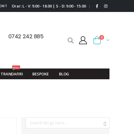
Orar: L - V: 9.00 - 18.00 | S - D: 9.00 - 15.00
CONT
|
0742 242 885
0
Cart
NOU!
TRANDAFIRI
BESPOKE
BLOG