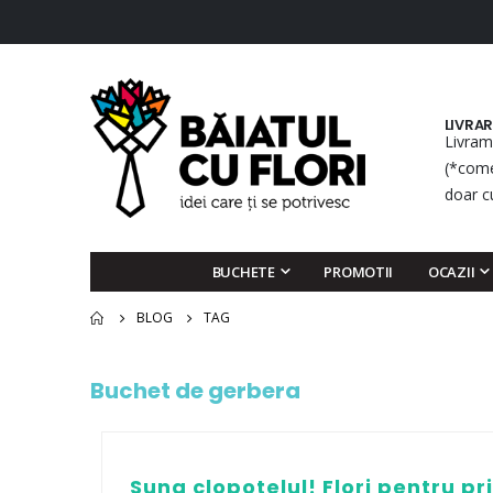
LIVRA
Livram
(*come
doar c
BUCHETE
PROMOTII
OCAZII
BLOG
TAG
Buchet de gerbera
Suna clopotelul! Flori pentru pr