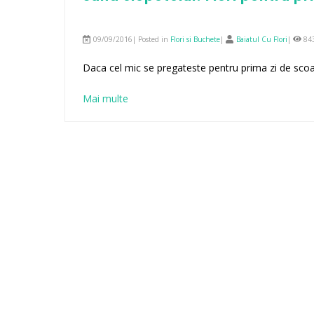
09/09/2016| Posted in
Flori si Buchete
|
Baiatul Cu Flori
|
84
Daca cel mic se pregateste pentru prima zi de scoal
Mai multe