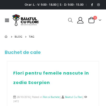
Orar: L - V: 9.00 - 18.00 | S - D: 9.00 - 15.00
|
0
Comutare
Cart
în
navigare
BLOG
TAG
Buchet de cale
Flori pentru femeile nascute in
zodia Scorpion
28/10/2016| Posted in
Flori si Buchete
|
Baiatul Cu Flori
|
2472