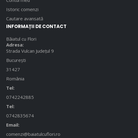
Contul meu
Istoric comenzi
Cautare avansată
INFORMAȚII DE CONTACT
Băiatul cu Flori
Adresa:
Strada Vulcan Județul 9
București
31427
România
Tel:
0742242885
Tel:
0742835674
Email:
comenzi@baiatulcuflori.ro