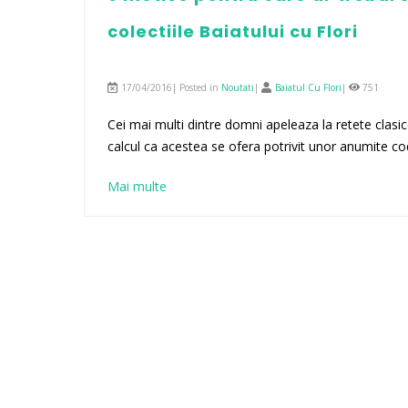
colectiile Baiatului cu Flori
17/04/2016| Posted in
Noutati
|
Baiatul Cu Flori
|
751
Cei mai multi dintre domni apeleaza la retete clasice
calcul ca acestea se ofera potrivit unor anumite cod
Mai multe