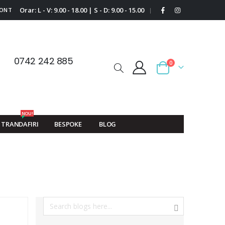
Orar: L - V: 9.00 - 18.00 | S - D: 9.00 - 15.00
CONT
|
0742 242 885
0
Cart
NOU!
TRANDAFIRI
BESPOKE
BLOG