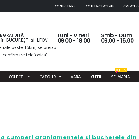
CONECTARE
CONTACTAȚI-NE
CREAȚI 
Luni - Vineri
Smb - Dum
RE GRATUITĂ
 în BUCUREȘTI și ILFOV
09.00 - 18.00
09.00 - 15.00
nzile peste 15km, se preiau
u confirmare telefonica)
OFERTA!
COLECTII
CADOURI
VARA
CUTII
SF. MARIA
 sa cumperi aranjamentele si buchetele din