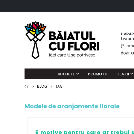
LIVRA
Livram
(*come
doar c
BUCHETE
PROMOTII
OCAZII
BLOG
TAG
Modele de aranjamente florale
6 motive pentru care ar trebui