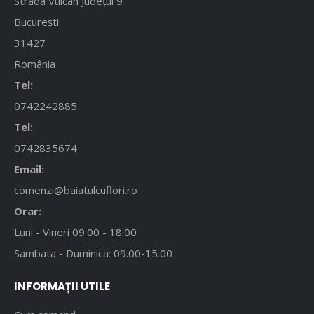
Strada Vulcan Județul 9
București
31427
România
Tel:
0742242885
Tel:
0742835674
Email:
comenzi@baiatulcuflori.ro
Orar:
Luni - Vineri 09.00 - 18.00
Sambata - Duminica: 09.00-15.00
INFORMAȚII UTILE