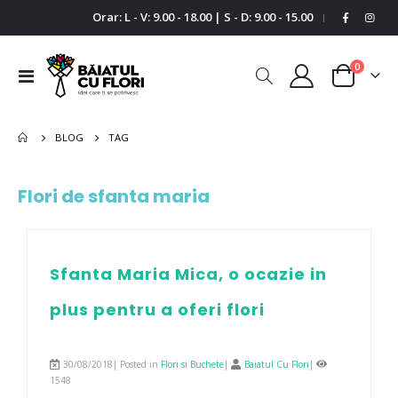
Orar: L - V: 9.00 - 18.00 | S - D: 9.00 - 15.00
|
0
Comutare
Cart
în
navigare
BLOG
TAG
Flori de sfanta maria
Sfanta Maria Mica, o ocazie in
plus pentru a oferi flori
30/08/2018| Posted in
Flori si Buchete
|
Baiatul Cu Flori
|
1548