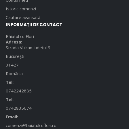
Contul meu
Istoric comenzi
Cautare avansată
INFORMAȚII DE CONTACT
Băiatul cu Flori
Adresa:
Strada Vulcan Județul 9
București
31427
România
Tel:
0742242885
Tel:
0742835674
Email:
comenzi@baiatulcuflori.ro