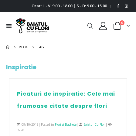
Orar: L - V: 9.00 - 18.00 | S - D: 9.00 - 15.00
|
0
Comutare
Cart
în
navigare
BLOG
TAG
Inspiratie
Picaturi de inspiratie: Cele mai
frumoase citate despre flori
09/10/2018| Posted in
Flori si Buchete
|
Baiatul Cu Flori
|
9228