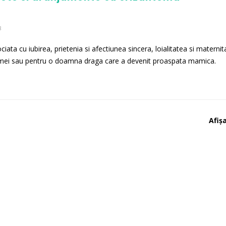
8
ciata cu iubirea, prietenia si afectiunea sincera, loialitatea si maternit
mamei sau pentru o doamna draga care a devenit proaspata mamica.
Afișa