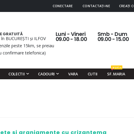
CONECTARE
CONTACTAȚI-NE
CREAȚI 
Luni - Vineri
Smb - Dum
RE GRATUITĂ
 în BUCUREȘTI și ILFOV
09.00 - 18.00
09.00 - 15.00
nzile peste 15km, se preiau
u confirmare telefonica)
OFERTA!
COLECTII
CADOURI
VARA
CUTII
SF. MARIA
hete si aranjamente cu crizantema