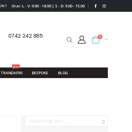
Orar: L - V: 9.00 - 18.00 | S - D: 9.00 - 15.00
CONT
|
0742 242 885
0
Cart
NOU!
TRANDAFIRI
BESPOKE
BLOG