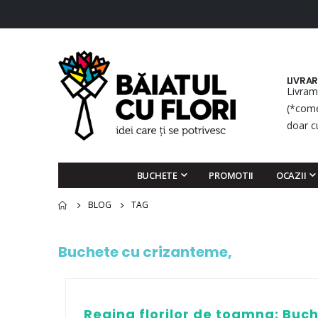
LIVRA
Livram
(*come
doar c
BUCHETE
PROMOTII
OCAZII
BLOG
TAG
Buchete cu crizanteme,
Regina florilor de toamna: Buc