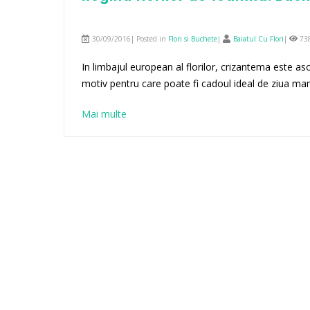
30/09/2016| Posted in
Flori si Buchete
|
Baiatul Cu Flori
|
73
In limbajul european al florilor, crizantema este aso
motiv pentru care poate fi cadoul ideal de ziua 
Mai multe