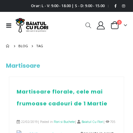
Orar: L - V: 9.00 - 18.00 | S - D: 9.00 - 15.00
|
0
Comutare
Cart
în
navigare
BLOG
TAG
Martisoare
Martisoare florale, cele mai
frumoase cadouri de 1 Martie
22/02/2019| Posted in
Flori si Buchete
|
Baiatul Cu Flori
|
705