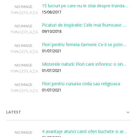
15 lucruri pe care nu le stiai despre trandafiri
15/08/2017
Picaturi de inspiratie: Cele mai frumoase citate despre flori
09/10/2018
Flori pentru femeia Gemeni: Ce ii se potriveste, ce ii poarta noroc si ce o caracterizeaza?
01/07/2021
Misterele naturii: Flori care infloresc o singura data la cateva sute de ani
01/07/2021
Flori pentru cununia civila sau religioasa
01/07/2021
LATEST
4 avantaje atunci cand oferi buchete si aranjamente printr-o florarie online