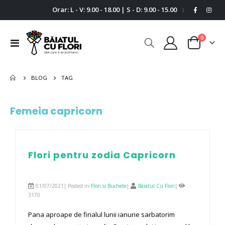
Orar: L - V: 9.00 - 18.00 | S - D: 9.00 - 15.00
|
0
Comutare
Cart
în
navigare
BLOG
TAG
Femeia capricorn
Flori pentru zodia Capricorn
01/07/2021| Posted in
Flori si Buchete
|
Baiatul Cu Flori
|
3170
Pana aproape de finalul lunii ianurie sarbatorim