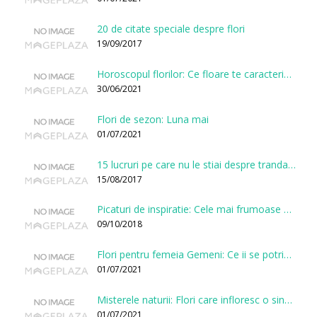
20 de citate speciale despre flori
19/09/2017
Horoscopul florilor: Ce floare te caracterizeaza in functie de ziua nasterii?
30/06/2021
Flori de sezon: Luna mai
01/07/2021
15 lucruri pe care nu le stiai despre trandafiri
15/08/2017
Picaturi de inspiratie: Cele mai frumoase citate despre flori
09/10/2018
Flori pentru femeia Gemeni: Ce ii se potriveste, ce ii poarta noroc si ce o caracterizeaza?
01/07/2021
Misterele naturii: Flori care infloresc o singura data la cateva sute de ani
01/07/2021