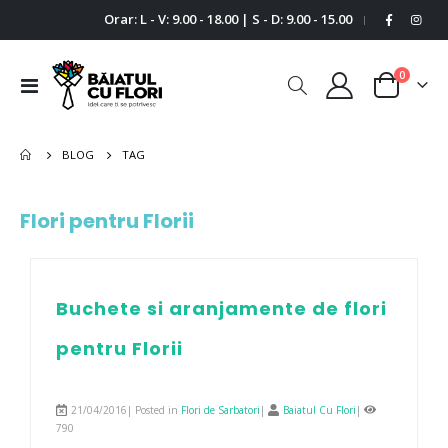
Orar: L - V: 9.00 - 18.00 | S - D: 9.00 - 15.00
|
0
Comutare
Cart
în
navigare
BLOG
TAG
Flori pentru Florii
Buchete si aranjamente de flori
pentru Florii
21/04/2016| Posted in
Flori de Sarbatori
|
Baiatul Cu Flori
|
790