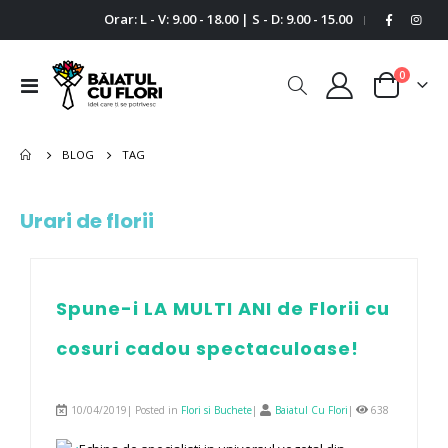
Orar: L - V: 9.00 - 18.00 | S - D: 9.00 - 15.00
|
0
Comutare
Cart
în
navigare
BLOG
TAG
Urari de florii
Spune-i LA MULTI ANI de Florii cu
cosuri cadou spectaculoase!
10/04/2019| Posted in
Flori si Buchete
|
Baiatul Cu Flori
|
638