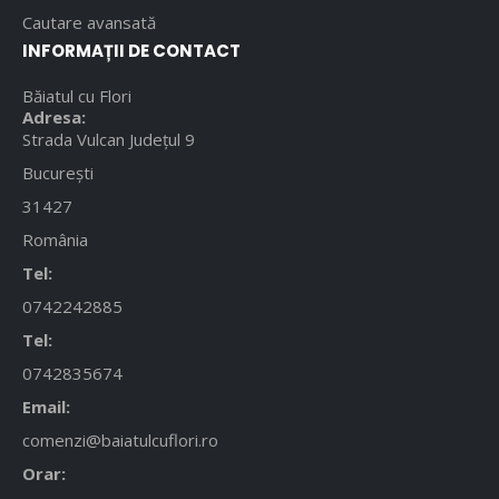
Cautare avansată
INFORMAȚII DE CONTACT
Băiatul cu Flori
Adresa:
Strada Vulcan Județul 9
București
31427
România
Tel:
0742242885
Tel:
0742835674
Email:
comenzi@baiatulcuflori.ro
Orar: