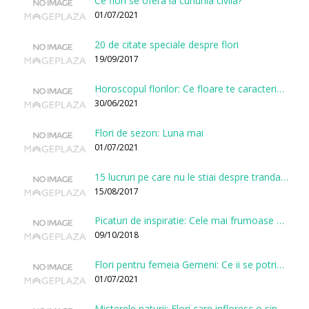
Ce flori se ofera la cununia civila?
01/07/2021
20 de citate speciale despre flori
19/09/2017
Horoscopul florilor: Ce floare te caracterizeaza in functie de ziua nasterii?
30/06/2021
Flori de sezon: Luna mai
01/07/2021
15 lucruri pe care nu le stiai despre trandafiri
15/08/2017
Picaturi de inspiratie: Cele mai frumoase citate despre flori
09/10/2018
Flori pentru femeia Gemeni: Ce ii se potriveste, ce ii poarta noroc si ce o caracterizeaza?
01/07/2021
Misterele naturii: Flori care infloresc o singura data la cateva sute de ani