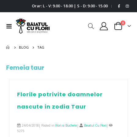
Orar: L - V: 9.00 - 18.00 | S - D: 9.00 - 15.00
|
0
Comutare
Cart
în
navigare
BLOG
TAG
Femeia taur
Florile potrivite doamnelor
nascute in zodia Taur
24/04/2018| Posted in
Flori si Buchete
|
Baiatul Cu Flori
|
5275