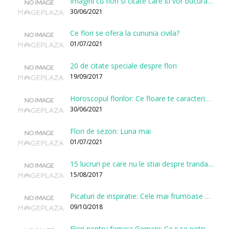
Imagini cu flori si citate care iti vor bucura sufletul
30/06/2021
Ce flori se ofera la cununia civila?
01/07/2021
20 de citate speciale despre flori
19/09/2017
Horoscopul florilor: Ce floare te caracterizeaza in functie de ziua nasterii?
30/06/2021
Flori de sezon: Luna mai
01/07/2021
15 lucruri pe care nu le stiai despre trandafiri
15/08/2017
Picaturi de inspiratie: Cele mai frumoase citate despre flori
09/10/2018
Flori pentru femeia Gemeni: Ce ii se potriveste, ce ii poarta noroc si ce o caracterizeaza?