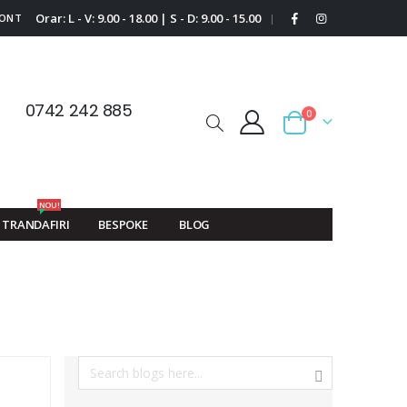
Orar: L - V: 9.00 - 18.00 | S - D: 9.00 - 15.00
CONT
|
0742 242 885
0
Cart
NOU!
TRANDAFIRI
BESPOKE
BLOG