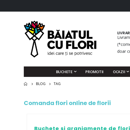
LIVRA
Livram
(*come
doar c
BUCHETE
PROMOTII
OCAZII
BLOG
TAG
Comanda flori online de florii
Buchete si aranjamente de flori 