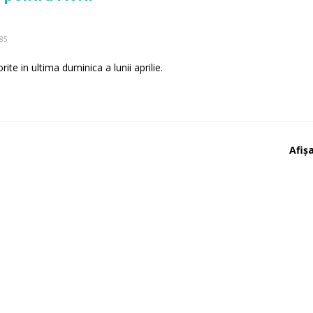
85
ite in ultima duminica a lunii aprilie.
Afișa