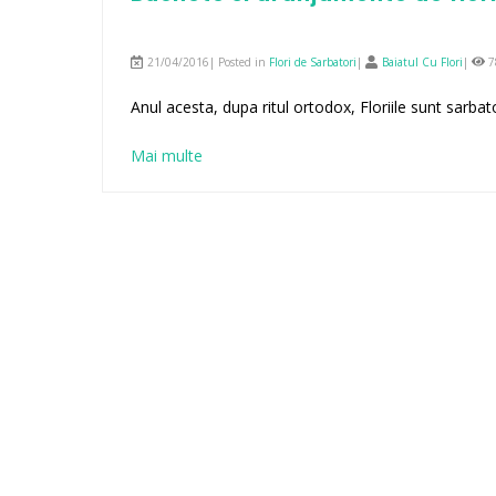
21/04/2016| Posted in
Flori de Sarbatori
|
Baiatul Cu Flori
|
7
Anul acesta, dupa ritul ortodox, Floriile sunt sarbator
Mai multe