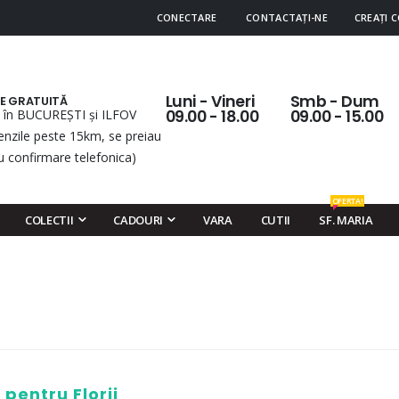
CONECTARE
CONTACTAȚI-NE
CREAȚI 
Luni - Vineri
Smb - Dum
RE GRATUITĂ
 în BUCUREȘTI și ILFOV
09.00 - 18.00
09.00 - 15.00
nzile peste 15km, se preiau
u confirmare telefonica)
OFERTA!
COLECTII
CADOURI
VARA
CUTII
SF. MARIA
pentru Florii