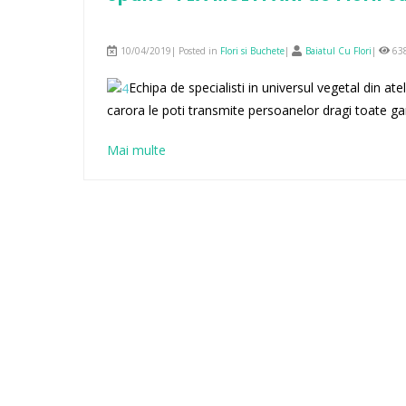
10/04/2019| Posted in
Flori si Buchete
|
Baiatul Cu Flori
|
63
Echipa de specialisti in universul vegetal din ate
carora le poti transmite persoanelor dragi toate ga
Mai multe