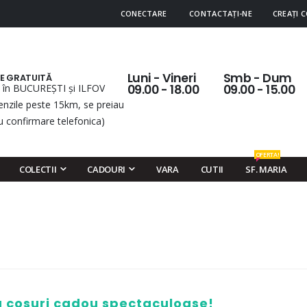
CONECTARE
CONTACTAȚI-NE
CREAȚI 
Luni - Vineri
Smb - Dum
RE GRATUITĂ
 în BUCUREȘTI și ILFOV
09.00 - 18.00
09.00 - 15.00
nzile peste 15km, se preiau
u confirmare telefonica)
OFERTA!
COLECTII
CADOURI
VARA
CUTII
SF. MARIA
cu cosuri cadou spectaculoase!