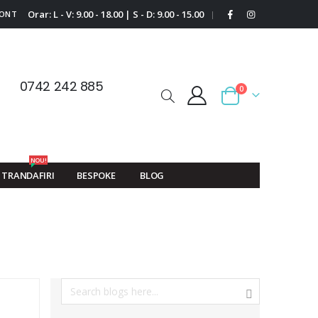
Orar: L - V: 9.00 - 18.00 | S - D: 9.00 - 15.00
CONT
|
0742 242 885
0
Cart
NOU!
TRANDAFIRI
BESPOKE
BLOG