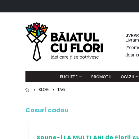
LIVRA
Livram
(*come
doar c
BUCHETE
PROMOTII
OCAZII
BLOG
TAG
Cosuri cadou
Spune-i LA MULTI ANI de Florii 