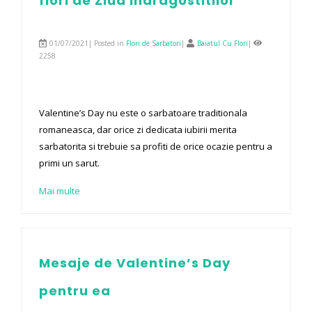
flori de Ziua Indragostitilor
01/07/2021| Posted in
Flori de Sarbatori
|
Baiatul Cu Flori
|
2258
Valentine’s Day nu este o sarbatoare traditionala
romaneasca, dar orice zi dedicata iubirii merita
sarbatorita si trebuie sa profiti de orice ocazie pentru a
primi un sarut.
Mai multe
Mesaje de Valentine’s Day
pentru ea