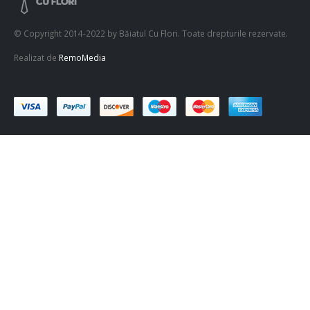
© Copyright 2014-2022 by Băiatul Cu Flori. Toate drepturile rezervate.
Realizat de
RemoMedia