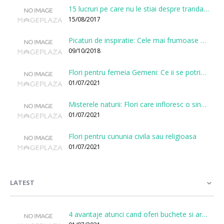
15 lucruri pe care nu le stiai despre trandafiri
15/08/2017
Picaturi de inspiratie: Cele mai frumoase citate despre flori
09/10/2018
Flori pentru femeia Gemeni: Ce ii se potriveste, ce ii poarta noroc si ce o caracterizeaza?
01/07/2021
Misterele naturii: Flori care infloresc o singura data la cateva sute de ani
01/07/2021
Flori pentru cununia civila sau religioasa
01/07/2021
LATEST
4 avantaje atunci cand oferi buchete si aranjamente printr-o florarie online