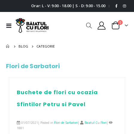
Orar: L - V: 9.00 - 18.00 | S - D: 9.00 - 15.00
|
0
Comutare
Cart
în
navigare
BLOG
CATEGORIE
Flori de Sarbatori
Buchete de flori cu ocazia
Sfintilor Petru si Pavel
01/07/2021| Posted in
Flori de Sarbatori
|
Baiatul Cu Flori
|
1881