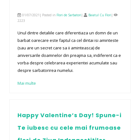
01/07/2021| Posted in
Flori de Sarbatori
|
Baiatul Cu Flori
|
2223
Unul dintre detaliile care diferentiaza un domn de un
barbat oarecare este faptul ca cel dintai isi aminteste
(sau are un secret care sa ii aminteasca) de
aniversarile doamnelor din preajma sa, indiferent ca e
vorba despre celebrarea experientei acumulate sau
despre sarbatorirea numelui.
Mai multe
Happy Valentine’s Day! Spune-i
Te iubesc cu cele mai frumoase