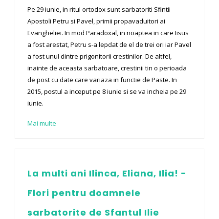
Pe 29 iunie, in ritul ortodox sunt sarbatoriti Sfintii
Apostoli Petru si Pavel, primii propavaduitori ai
Evangheliei. In mod Paradoxal, in noaptea in care Iisus
a fost arestat, Petru s-a lepdat de el de trei ori iar Pavel
a fost unul dintre prigonitorii crestinilor. De altfel,
inainte de aceasta sarbatoare, crestinii tin o perioada
de post cu date care variaza in functie de Paste. In
2015, postul a inceput pe 8 iunie si se va incheia pe 29
iunie.
Mai multe
La multi ani Ilinca, Eliana, Ilia! -
Flori pentru doamnele
sarbatorite de Sfantul Ilie