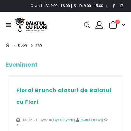
Orar: L - V: 9.00 - 18.00 | S - D: 9.00 - 15.00
|
0
Comutare
Cart
în
navigare
BLOG
TAG
Eveniment
Floral Brunch alaturi de Baiatul
cu Flori
01/07/2021| Posted in
Flori si Buchete
|
Baiatul Cu Flori
|
1188