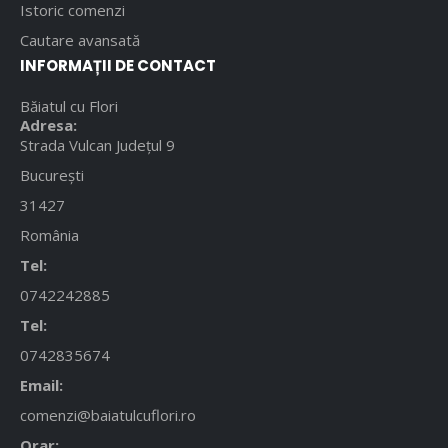
Istoric comenzi
Cautare avansată
INFORMAȚII DE CONTACT
Băiatul cu Flori
Adresa:
Strada Vulcan Județul 9
București
31427
România
Tel:
0742242885
Tel:
0742835674
Email:
comenzi@baiatulcuflori.ro
Orar: