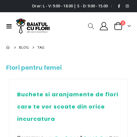
Orar: L - V: 9.00 - 18.00 | S - D: 9.00 - 15.00
|
0
Comutare
Cart
în
navigare
BLOG
TAG
Flori pentru femei
Buchete si aranjamente de flori
care te vor scoate din orice
incurcatura