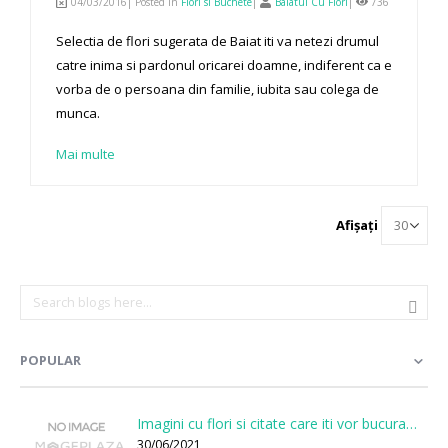
04/03/2016| Posted in
Flori si Buchete
|
Baiatul Cu Flori
|
736
Selectia de flori sugerata de Baiat iti va netezi drumul
catre inima si pardonul oricarei doamne, indiferent ca e
vorba de o persoana din familie, iubita sau colega de
munca.
Mai multe
Afișați
POPULAR
Imagini cu flori si citate care iti vor bucura sufletul
30/06/2021