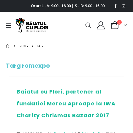
Orar: L - V: 9.00 - 18.00 | S - D: 9.00 - 15.00
|
0
Comutare
Cart
în
navigare
BLOG
TAG
Targ romexpo
Baiatul cu Flori, partener al
fundatiei Mereu Aproape la IWA
Charity Chrismas Bazaar 2017