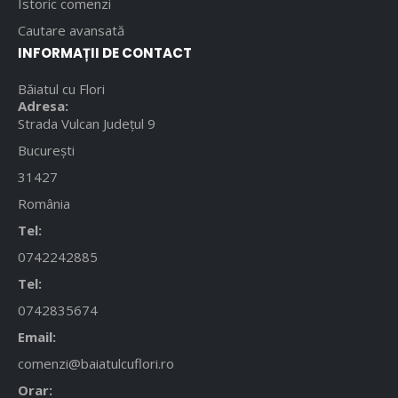
Istoric comenzi
Cautare avansată
INFORMAȚII DE CONTACT
Băiatul cu Flori
Adresa:
Strada Vulcan Județul 9
București
31427
România
Tel:
0742242885
Tel:
0742835674
Email:
comenzi@baiatulcuflori.ro
Orar: