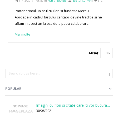
11/12/2017| Posted in
Flori si Buchete
|
Baiatul Cu Flori
|
612
Parteneriatul Baiatul cu Flori si fundatia Mereu
Aproape in cadrul targului caritabil devine traditie si ne
aflam in acest an la cea de-a patra colaborare.
Mai multe
Afișați
POPULAR
Imagini cu flori si citate care iti vor bucura sufletul
30/06/2021