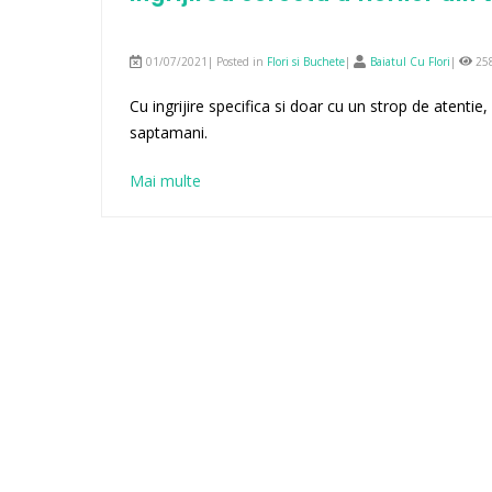
01/07/2021| Posted in
Flori si Buchete
|
Baiatul Cu Flori
|
25
Cu ingrijire specifica si doar cu un strop de atenti
saptamani.
Mai multe