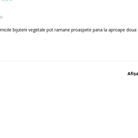
80
e, micile bijuterii vegetale pot ramane proaspete pana la aproape doua
Afișa