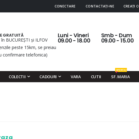
CONECTARE
CONTACTAȚI-NE
CREAȚI 
Luni - Vineri
Smb - Dum
RE GRATUITĂ
 în BUCUREȘTI și ILFOV
09.00 - 18.00
09.00 - 15.00
nzile peste 15km, se preiau
u confirmare telefonica)
OFERTA!
COLECTII
CADOURI
VARA
CUTII
SF. MARIA
 vaza