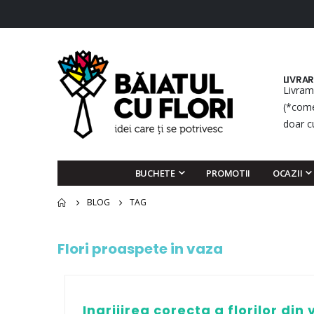
LIVRA
Livram
(*come
doar c
BUCHETE
PROMOTII
OCAZII
BLOG
TAG
Flori proaspete in vaza
Ingrijirea corecta a florilor din