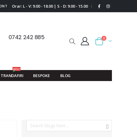
Orar: L - V: 9.00 - 18.00 | S - D: 9.00 - 15.00
CONT
|
0742 242 885
0
Cart
NOU!
TRANDAFIRI
BESPOKE
BLOG