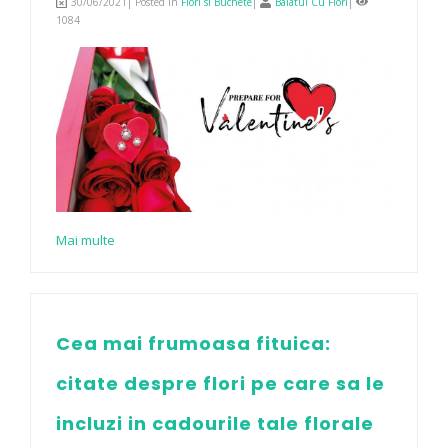
30/06/2021| Posted in
Flori si Buchete
|
Baiatul Cu Flori
|
1084
Mai multe
Cea mai frumoasa fituica:
citate despre flori pe care sa le
incluzi in cadourile tale florale