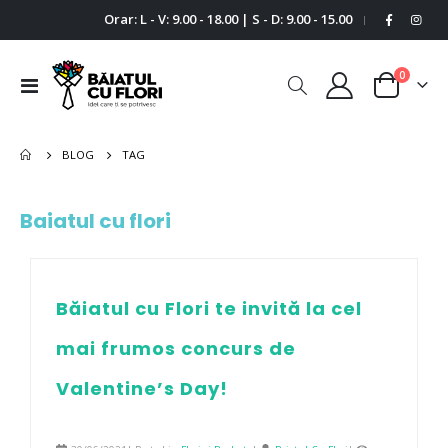
Orar: L - V: 9.00 - 18.00 | S - D: 9.00 - 15.00
|
0
Comutare
Cart
în
navigare
BLOG
TAG
Baiatul cu flori
Băiatul cu Flori te invită la cel
mai frumos concurs de
Valentine’s Day!