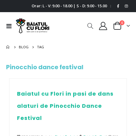
Orar: L - V: 9.00 - 18.00 | S - D: 9.00 - 15.00
|
0
Comutare
Cart
în
navigare
BLOG
TAG
Pinocchio dance festival
Baiatul cu Flori in pasi de dans
alaturi de Pinocchio Dance
Festival